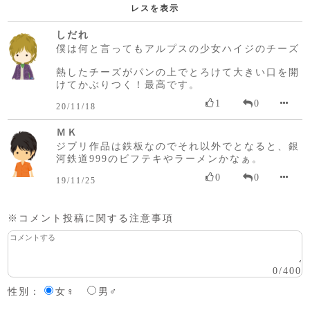
レスを表示
しだれ
僕は何と言ってもアルプスの少女ハイジのチーズ
熱したチーズがパンの上でとろけて大きい口を開
けてかぶりつく！最高です。
1
0
20/11/18
ＭＫ
ジブリ作品は鉄板なのでそれ以外でとなると、銀
河鉄道999のビフテキやラーメンかなぁ。
0
0
19/11/25
※コメント投稿に関する注意事項
0
/
400
性別：
女♀
男♂