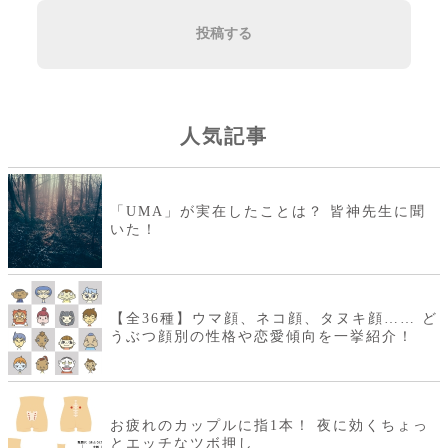
投稿する
人気記事
「UMA」が実在したことは？ 皆神先生に聞
いた！
【全36種】ウマ顔、ネコ顔、タヌキ顔…… ど
うぶつ顔別の性格や恋愛傾向を一挙紹介！
お疲れのカップルに指1本！ 夜に効くちょっ
とエッチなツボ押し