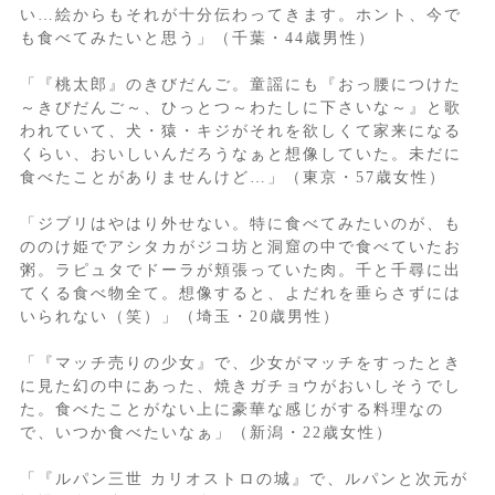
い…絵からもそれが十分伝わってきます。ホント、今で
も食べてみたいと思う」（千葉・44歳男性）
「『桃太郎』のきびだんご。童謡にも『おっ腰につけた
～きびだんご～、ひっとつ～わたしに下さいな～』と歌
われていて、犬・猿・キジがそれを欲しくて家来になる
くらい、おいしいんだろうなぁと想像していた。未だに
食べたことがありませんけど…」（東京・57歳女性）
「ジブリはやはり外せない。特に食べてみたいのが、も
ののけ姫でアシタカがジコ坊と洞窟の中で食べていたお
粥。ラピュタでドーラが頬張っていた肉。千と千尋に出
てくる食べ物全て。想像すると、よだれを垂らさずには
いられない（笑）」（埼玉・20歳男性）
「『マッチ売りの少女』で、少女がマッチをすったとき
に見た幻の中にあった、焼きガチョウがおいしそうでし
た。食べたことがない上に豪華な感じがする料理なの
で、いつか食べたいなぁ」（新潟・22歳女性）
「『ルパン三世 カリオストロの城』で、ルパンと次元が