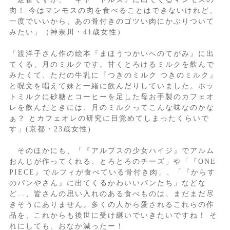
肉！ 今はマンモスの肉を食べることはできないけれど、
一度でいいから、あの骨付きのゴツい肉にかぶりついて
みたい」（神奈川・41歳女性）
「渡洋子さん作の絵本『まほうつかいへのてがみ』に出
てくる、月のミルクです。甘くとろけるミルクを飲んで
みたくて、ただの牛乳に『つきのミルク つきのミルク』
と呪文を唱えて妹と一緒に飲んだりしていました。ホッ
トミルクに砂糖とコーヒーを足した母お手製のカフェオ
レを飲んだときには、月のミルクってこんな味なのかな
ぁ？ とカフェオレの研究に目覚めてしまったくらいで
す」(京都・23歳女性)
そのほかにも、「『アルプスの少女ハイジ』でアルム
おんじが作ってくれる、とろとろのチーズ」や「『ONE
PIECE』でルフィが食べている骨付き肉」、「『からす
のパンやさん』に出てくるかわいいパンたち」などな
ど…、皆さんの思い入れのある食べものは、まだまだ尽
きそうにありません。多くの人から愛されるこれらの作
品を、これからも後世に受け継いでいきたいですね！ そ
れにしても、おなか減ったー！