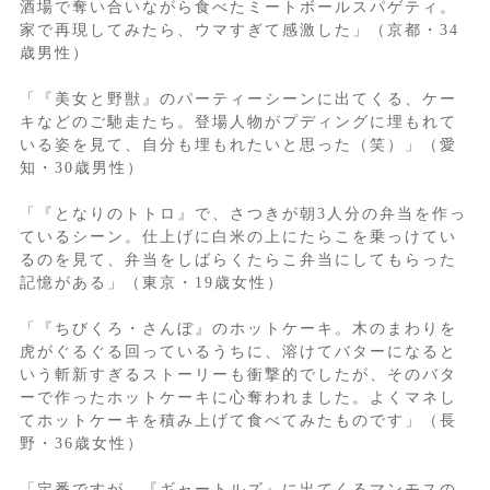
酒場で奪い合いながら食べたミートボールスパゲティ。
家で再現してみたら、ウマすぎて感激した」（京都・34
歳男性）
「『美女と野獣』のパーティーシーンに出てくる、ケー
キなどのご馳走たち。登場人物がプディングに埋もれて
いる姿を見て、自分も埋もれたいと思った（笑）」（愛
知・30歳男性）
「『となりのトトロ』で、さつきが朝3人分の弁当を作っ
ているシーン。仕上げに白米の上にたらこを乗っけてい
るのを見て、弁当をしばらくたらこ弁当にしてもらった
記憶がある」（東京・19歳女性）
「『ちびくろ・さんぼ』のホットケーキ。木のまわりを
虎がぐるぐる回っているうちに、溶けてバターになると
いう斬新すぎるストーリーも衝撃的でしたが、そのバタ
ーで作ったホットケーキに心奪われました。よくマネし
てホットケーキを積み上げて食べてみたものです」（長
野・36歳女性）
「定番ですが、『ギャートルズ』に出てくるマンモスの