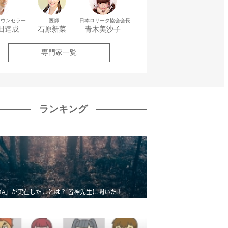
カウンセラー
医師
日本ロリータ協会会長
田達成
石原新菜
青木美沙子
専門家一覧
ランキング
MA」が実在したことは？ 皆神先生に聞いた！