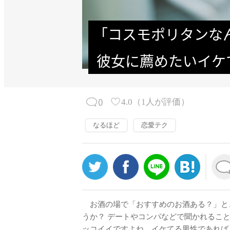
「コスモポリタンな
 彼女に薦めたいイケ
0
4.0
（
1
人が評価）
なるほど
恋愛テク
お酒の場で「おすすめのお酒ある？」と
うか？ デートやコンパなどで聞かれるこ
ッコイイですよね。イケてる男性であれば