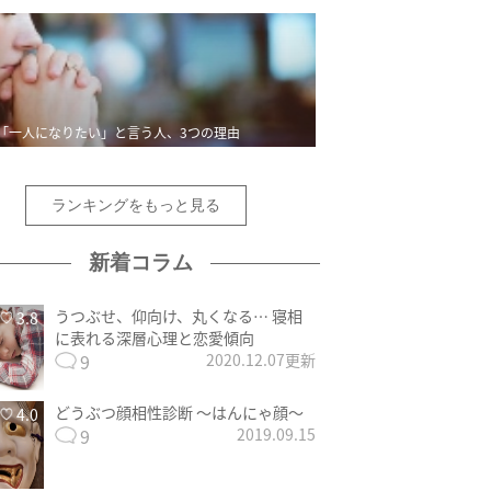
「一人になりたい」と言う人、3つの理由
ランキングをもっと見る
新着コラム
うつぶせ、仰向け、丸くなる… 寝相
3.8
に表れる深層心理と恋愛傾向
9
2020.12.07更新
どうぶつ顔相性診断 〜はんにゃ顔〜
4.0
9
2019.09.15