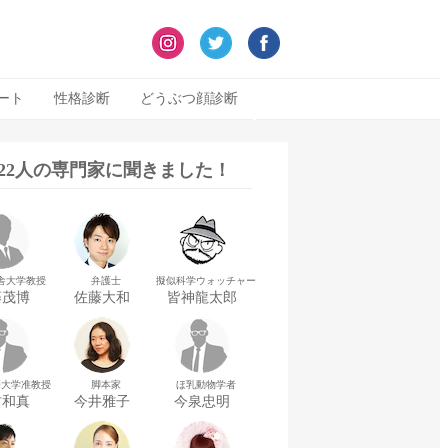
ート
性格診断
どうぶつ顔診断
322人の専門家に聞きました！
舎大学教授
弁護士
擬似科学ウォッチャー
藤茂博
佐藤大和
皆神龍太郎
華大学准教授
脚本家
ほ乳動物学者
村和真
今井雅子
今泉忠明