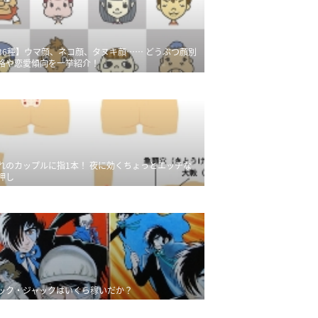
36種】ウマ顔、ネコ顔、タヌキ顔…… どうぶつ顔別
格や恋愛傾向を一挙紹介！
れのカップルに指1本！ 夜に効くちょっとエッチな
押し
ック・ジャックはいくら稼いだか？