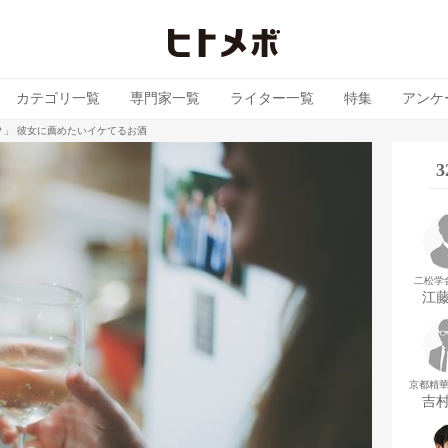
カテゴリ一覧
専門家一覧
ライター一覧
特集
アンケ
？」 彼女に薦めたいイケてるお酒
二松学
江
京都精
吉