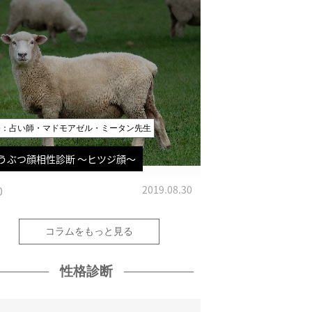
修：占い師・マドモアゼル・ミータン先生
うぶつ顔相性診断 〜ヒツジ顔〜
0
2019.08.30
コラムをもっと見る
性格診断