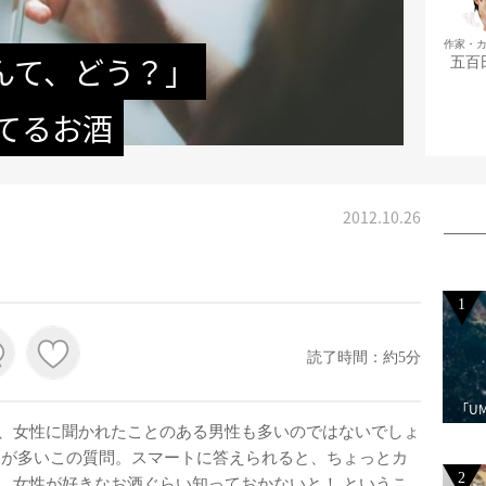
作家・
んて、どう？」
五百
てるお酒
2012.10.26
1
読了時間：約5分
「U
、女性に聞かれたことのある男性も多いのではないでしょ
とが多いこの質問。スマートに答えられると、ちょっとカ
2
、女性が好きなお酒ぐらい知っておかないと！ というこ