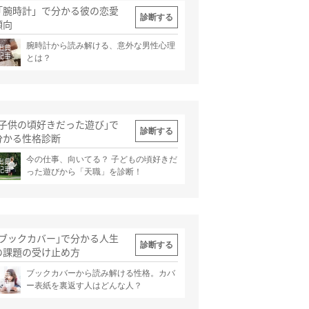
「腕時計」で分かる彼の恋愛
診断する
傾向
腕時計から読み解ける、意外な男性心理
出典
記事
とは？
｢子供の頃好きだった遊び｣で
診断する
分かる性格診断
今の仕事、向いてる？ 子どもの頃好きだ
出典
記事
った遊びから「天職」を診断！
｢ブックカバー｣で分かる人生
診断する
の課題の受け止め方
ブックカバーから読み解ける性格。カバ
出典
記事
ー表紙を裏返す人はどんな人？