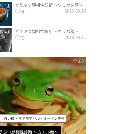
どうぶつ顔相性診断 〜ウミガメ顔〜
4.0
4
2019.09.13
どうぶつ顔相性診断 〜カッパ顔〜
4.0
9
2019.09.11
0.0
修：占い師・マドモアゼル・ミータン先生
うぶつ顔相性診断 〜カエル顔〜