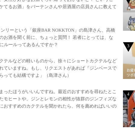
ケてるお酒」をバーテンさんや居酒屋の店員さんに教えて
【全
の性
リーという「銀座BAR NOKKTON」の島津さん、高橋
のお酒を聞く前に、ちょっと質問！ 若者にとっては、な
方にルールってあるんですか？
3
クテルなどの軽いものから、徐々にショートカクテルなど
れていますね。もし、リクエストがあれば『ジンベースで
お疲
ツボ
らっても結構ですよ」（島津さん）
まったほうがいいんですね。最近のおすすめを尋ねたとこ
4
たモヒートや、ジンとレモンの相性が抜群のジンフィズな
におすすめのカクテルを聞かれたら、何を薦めればいいの
ブラ
ル