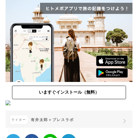
いますぐインストール（無料）
有井太郎＋プレスラボ
ライター