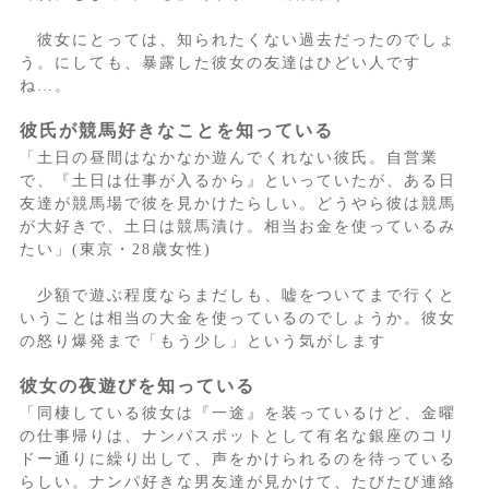
彼女にとっては、知られたくない過去だったのでしょ
う。にしても、暴露した彼女の友達はひどい人です
ね…。
彼氏が競馬好きなことを知っている
「土日の昼間はなかなか遊んでくれない彼氏。自営業
で、『土日は仕事が入るから』といっていたが、ある日
友達が競馬場で彼を見かけたらしい。どうやら彼は競馬
が大好きで、土日は競馬漬け。相当お金を使っているみ
たい」(東京・28歳女性)
少額で遊ぶ程度ならまだしも、嘘をついてまで行くと
いうことは相当の大金を使っているのでしょうか。彼女
の怒り爆発まで「もう少し」という気がします
彼女の夜遊びを知っている
「同棲している彼女は『一途』を装っているけど、金曜
の仕事帰りは、ナンパスポットとして有名な銀座のコリ
ドー通りに繰り出して、声をかけられるのを待っている
らしい。ナンパ好きな男友達が見かけて、たびたび連絡