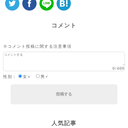
コメント
※コメント投稿に関する注意事項
0
/
400
性別：
女♀
男♂
投稿する
人気記事