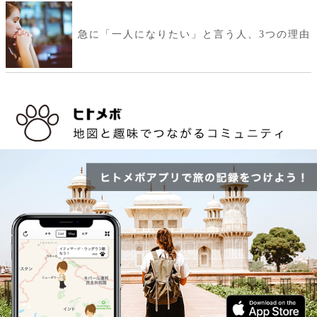
急に「一人になりたい」と言う人、3つの理由