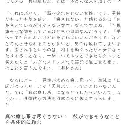
にモテる「真の癒し系」とは一体どんな人を指すの…？
「それはズバリ、『脳を疲れさせない女性』です。男性
がもっとも脳を使い、『癒されない』と感じるのは『何
を考えているか分からない女性』なんですよね。『不機
嫌そうな顔をしているけど何が原因なんだろう？』『手
伝ってと言われたけど何をすればいいんだろう？』など
と考えさせられることが多いと、男性は疲れてしまいま
す。癒されるというのは、相手を勘ぐったり不安になっ
たりすることなく、一緒にいてホッとできたりクスッと
笑えたりと『ムダなストレスなく笑顔で過ごせる相手』
のことを言うんですよ」（羽林さん）
なるほど～！ 男性が求める癒し系って、単純に「口
調がゆっくり」とか「天然ボケ」ってことじゃないん
だ。では「真の癒し系」になるどうしたらいいんでしょ
うか…。具体的な方法を羽林さんに教えてもらいまし
た！
真の癒し系は尽くさない！ 彼ができそうなこと
を具体的に頼む