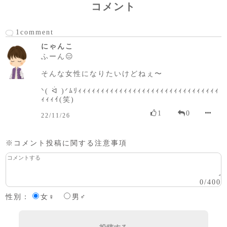
コメント
1comment
にゃんこ
ふーん😑
そんな女性になりたいけどねぇ〜
ᐠ( ᐛ )ᐟﾑﾘｨｨｨｨｨｨｨｨｨｨｨｨｨｨｨｨｨｨｨｨｨｨｨｨｨｨｨｨｨｨｨ
ｨｨｨｲ(笑)
1
0
22/11/26
※コメント投稿に関する注意事項
0
/
400
性別：
女♀
男♂