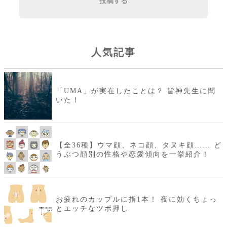
投稿する
人気記事
「UMA」が実在したことは？ 皆神先生に聞
いた！
【全36種】ウマ顔、ネコ顔、タヌキ顔…… ど
うぶつ顔別の性格や恋愛傾向を一挙紹介！
お疲れのカップルに指1本！ 夜に効くちょっ
とエッチなツボ押し