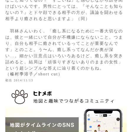
なこと知ってるの？ すごいね』と感心しながら話を聞
けばいいんです。男性にとっては、『そんなことも知ら
ないの？』とドヤ顔できる相手の方が、議論を闘わせる
相手より癒されると思いますよ」（同）
羽林さんいわく、「癒し系になるために一番大切なの
は、彼と一緒にいて自分が不機嫌にならないこと。つま
り、自分も相手に癒されているってことが重要なんで
す」とのこと。う〜ん、癒し系ってなんだか奥が深
い…。細かい注意点はいろいろあるけど、癒し系を突き
詰めると、結局は「頑張りすぎないありのままの女性」
という超シンプルな答えに辿り着くのかもね。
（榛村季溶子／short cut）
初出 2014/11/13