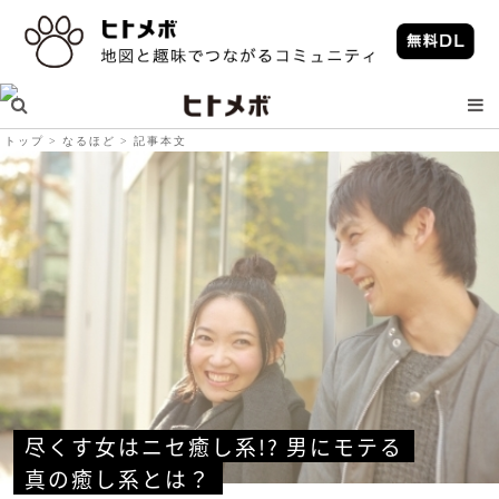
トップ
なるほど
記事本文
尽くす女はニセ癒し系!? 男にモテる
真の癒し系とは？