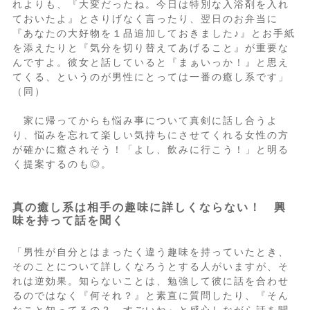
れよりも、『大変だったね。今日は特別な入浴剤を入れ
ておいたよ』とさりげなく言ったり、翌日のお弁当に
『あなたの大好物を１品追加しておきました♪』とお手紙
を添えたりと『気分を切り替えてあげること』が重要な
んですよ。彼女と話していると『まぁいっか！』と思え
てくる、というのが男性にとっては一番の癒し系です」
（同）
家に帰ってからも悩み事について真剣に話し合うよ
り、悩みを忘れて楽しい気持ちにさせてくれる女性の方
が確かに癒されそう！「よし、飲みに行こう！」と明る
く提案するのも◎。
真の癒し系は相手の趣味に詳しくならない！ 興
味を持って話を聞く
「男性が自分とはまったく違う趣味を持っていたとき、
そのことについて詳しくなろうとする人がいますが、そ
れは逆効果。知らないことは、勉強して彼に話を合わせ
るのではなく『何それ？』と素直に質問したり、『そん