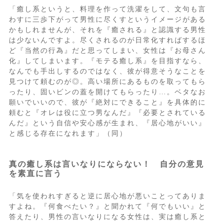
「癒し系というと、料理を作って洗濯をして、文句も言
わすに三歩下がって男性に尽くすというイメージがある
かもしれませんが、それを『癒される』と認識する男性
は少ないんですよ。尽くされるのが日常化すればするほ
ど『当然の行為』だと思ってしまい、女性は『お母さん
化』してしまいます。『モテる癒し系』を目指すなら、
なんでも手出しするのではなく、彼が得意そうなことを
見つけて頼むのが◎。高い場所にあるものを取ってもら
ったり、固いビンの蓋を開けてもらったり…。ベタなお
願いでいいので、彼が『絶対にできること』を具体的に
頼むと『オレは役に立つ男なんだ』『必要とされている
んだ』という自信や安心感が生まれ、『居心地がいい』
と感じる存在になれます」（同）
真の癒し系は言いなりにならない！ 自分の意見
を素直に言う
「気を使われすぎると逆に居心地が悪いことってありま
すよね。『何食べたい？』と聞かれて『何でもいい』と
答えたり、男性の言いなりになる女性は、実は癒し系と