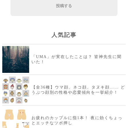
投稿する
人気記事
「UMA」が実在したことは？ 皆神先生に聞
いた！
【全36種】ウマ顔、ネコ顔、タヌキ顔…… ど
うぶつ顔別の性格や恋愛傾向を一挙紹介！
お疲れのカップルに指1本！ 夜に効くちょっ
とエッチなツボ押し