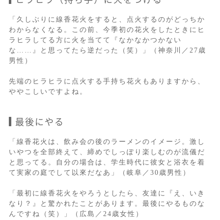
「久しぶりに線香花火をすると、点火するのがどっちか
わからなくなる。この前、今季初の花火をしたときにヒ
ラヒラしてる方に火を当てて『なかなかつかない
な……』と思ってたら逆だった（笑）」（神奈川／27歳
男性）
先端のヒラヒラに点火する手持ち花火もありますから、
ややこしいですよね。
最後にやる
「線香花火は、飲み会の後のラーメンのイメージ。激し
いやつを全部終えて、締めでしっぽり楽しむのが流儀だ
と思ってる。自分の場合は、学生時代に彼女と浴衣を着
て実家の庭でして以來だなあ」（岐阜／30歳男性）
「最初に線香花火をやろうとしたら、友達に『え、いき
なり？』と驚かれたことがあります。最後にやるものな
んですね（笑）」（広島／24歳女性）