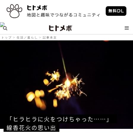
トップ
生活／暮らし
記事本文
「ヒラヒラに火をつけちゃった……」 
線香花火の思い出