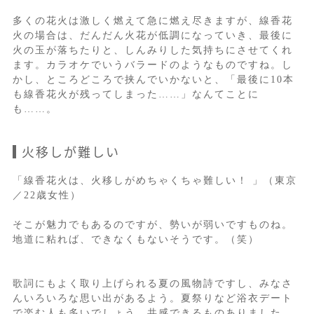
多くの花火は激しく燃えて急に燃え尽きますが、線香花
火の場合は、だんだん火花が低調になっていき、最後に
火の玉が落ちたりと、しんみりした気持ちにさせてくれ
ます。カラオケでいうバラードのようなものですね。し
かし、ところどころで挟んでいかないと、「最後に10本
も線香花火が残ってしまった……」なんてことに
も……。
火移しが難しい
「線香花火は、火移しがめちゃくちゃ難しい！ 」（東京
／22歳女性）
そこが魅力でもあるのですが、勢いが弱いですものね。
地道に粘れば、できなくもないそうです。（笑）
歌詞にもよく取り上げられる夏の風物詩ですし、みなさ
んいろいろな思い出があるよう。夏祭りなど浴衣デート
で楽む人も多いでしょう。共感できるものありました