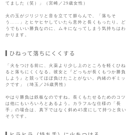
てました（笑）」（宮崎／29歳女性）
火の玉がジリジリと音を立てて膨らんで、「落ちそ
う……」とヒヤヒヤしていたら意外と長くもったり。ど
うでもいい勝負なのに、ムキになってしまう気持ちはわ
かります。
ひねって落ちにくくする
「火をつける前に、火薬より少し上のところを軽くひね
ると落ちにくくなる。彼女と『どっちが長くもつか勝負
しよう』と競ってほぼ負けたことがない。内緒のギミッ
クです」（埼玉／26歳男性）
やはり勝負は鉄板なのですね。長くもたせるためのコツ
は他にもいろいろとあるよう。カラフルな仕様の「長
手」の場合は、真下ではなく斜め45度にして持つと良い
そうです。
ヒラヒラ（持ち手）に火をつける