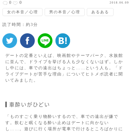
0
0
2018.06.09
女の本音／心理
男の本音／心理
あるある
読了時間：約3分
デートの定番といえば、映画館やテーマパーク、水族館
に並んで、ドライブを挙げる人も少なくないはず。しか
し中には、車での遠出はちょっと……という人も。「ド
ライブデートが苦手な理由」についてヒトメボ読者に聞
いてみました。
車酔いがひどい
「ものすごく乗り物酔いするので、車での遠出が嫌で
す。飲むと眠くなる酔い止めはデートに向かない
し……。遊びに行く場所が電車で行けるところばかりに