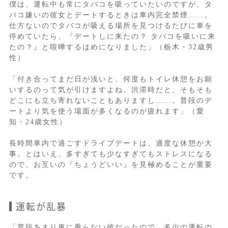
僕は、運転中も常にタバコを吸っていたいのですが、タ
バコ嫌いの彼女とデートするときは車内完全禁煙……。
仕方ないのでタバコが吸える場所を見つけるたびに車を
停めていたら、『デートしに来たの？ タバコを吸いに来
たの？』と喧嘩するはめになりました」（栃木・32歳男
性）
「付き合ってまだ日が浅いと、何度もトイレ休憩をお願
いするのって気が引けますよね。渋滞時だと、そもそも
どこにも立ち寄れないこともありますし……。普段のデ
ートより気を使う場面が多くなるのが疲れます」（愛
知・24歳女性）
長時間車内で過ごすドライブデートは、適度な休憩が大
事。とはいえ、多すぎても少なすぎてもストレスになる
ので、お互いの『ちょうどいい』を見極めることが重要
です。
運転が乱暴
「普段あまり車に乗らない彼だったので、多少の運転の