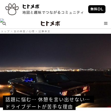
トップ
女の本音／心理
記事本文
話題に悩む… 休憩を言い出せない… 
ドライブデートが苦手な理由