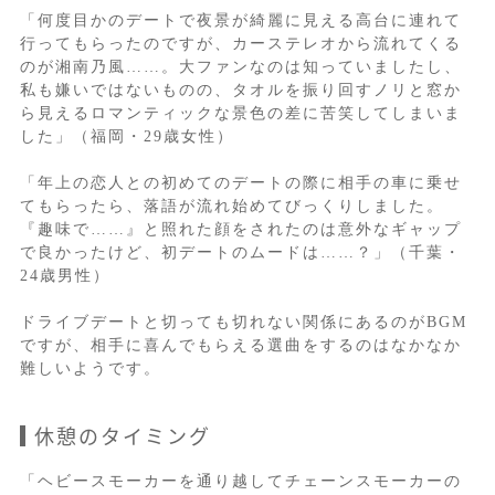
「何度目かのデートで夜景が綺麗に見える高台に連れて
行ってもらったのですが、カーステレオから流れてくる
のが湘南乃風……。大ファンなのは知っていましたし、
私も嫌いではないものの、タオルを振り回すノリと窓か
ら見えるロマンティックな景色の差に苦笑してしまいま
した」（福岡・29歳女性）
「年上の恋人との初めてのデートの際に相手の車に乗せ
てもらったら、落語が流れ始めてびっくりしました。
『趣味で……』と照れた顔をされたのは意外なギャップ
で良かったけど、初デートのムードは……？」（千葉・
24歳男性）
ドライブデートと切っても切れない関係にあるのがBGM
ですが、相手に喜んでもらえる選曲をするのはなかなか
難しいようです。
休憩のタイミング
「ヘビースモーカーを通り越してチェーンスモーカーの