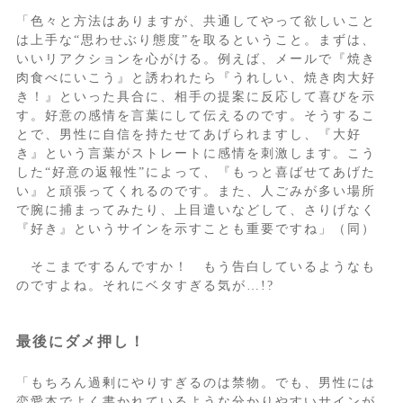
「色々と方法はありますが、共通してやって欲しいこと
は上手な“思わせぶり態度”を取るということ。まずは、
いいリアクションを心がける。例えば、メールで『焼き
肉食べにいこう』と誘われたら『うれしい、焼き肉大好
き！』といった具合に、相手の提案に反応して喜びを示
す。好意の感情を言葉にして伝えるのです。そうするこ
とで、男性に自信を持たせてあげられますし、『大好
き』という言葉がストレートに感情を刺激します。こう
した“好意の返報性”によって、『もっと喜ばせてあげた
い』と頑張ってくれるのです。また、人ごみが多い場所
で腕に捕まってみたり、上目遣いなどして、さりげなく
『好き』というサインを示すことも重要ですね」（同）
そこまでするんですか！ もう告白しているようなも
のですよね。それにベタすぎる気が…!?
最後にダメ押し！
「もちろん過剰にやりすぎるのは禁物。でも、男性には
恋愛本でよく書かれているような分かりやすいサインが