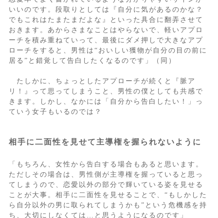
いいのです。段取りとしては『自分に気があるのかな？
でもこれはたまたまだよな』といった具合に翻弄させて
おきます。あからさまなことはやらないで、軽いアプロ
ーチを積み重ねていって、最後にダメ押しで大きなアプ
ローチをすると、男性は“おいしい獲物が自分の目の前に
居る”と錯覚して告白したくなるのです」（同）
たしかに、ちょっとしたアプローチが続くと『脈ア
リ！』って思ってしまうこと、男性の僕としても共感で
きます。しかし、なかには「自分から告白したい！」っ
ていう女子もいるのでは？
相手に二面性を見せて主導権を握られないように
「もちろん、女性から告白する場合もあると思います。
ただしその場合は、男性側が主導権を握っていると思っ
てしまうので、恋愛以外の部分で輝いている姿を見せる
ことが大事。相手に二面性を見せることで、“もしかした
ら自分以外の男に取られてしまうかも”という危機感を持
ち、大切にしなくては…と思うようになるのです」