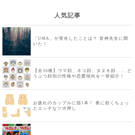
人気記事
「UMA」が実在したことは？ 皆神先生に聞
いた！
【全36種】ウマ顔、ネコ顔、タヌキ顔…… ど
うぶつ顔別の性格や恋愛傾向を一挙紹介！
お疲れのカップルに指1本！ 夜に効くちょっ
とエッチなツボ押し