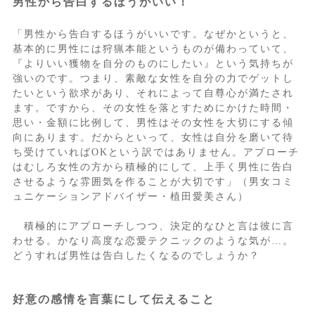
男性から告白するほうがいい！
「男性から告白するほうがいいです。なぜかというと、
基本的に男性には狩猟本能というものが備わっていて、
『よりいい獲物を自分のものにしたい』という気持ちが
強いのです。つまり、素敵な女性を自分の力でゲットし
たいという欲求があり、それによって自尊心が満たされ
ます。ですから、その女性を落とすためにかけた時間・
思い・金額に比例して、男性はその女性を大切にする傾
向にあります。だからといって、女性は自分を磨いて待
ち受けていればOKという訳ではありません。アプローチ
はむしろ女性の方から積極的にして、上手く男性に告白
させるような雰囲気を作ることが大切です」（男女コミ
ュニケーションアドバイザー・植田愛美さん）
積極的にアプローチしつつ、決定的なひと言は彼に言
わせる。かなり高度な恋愛テクニックのような気が…。
どうすれば男性は告白したくなるのでしょうか？
好意の感情を言葉にして伝えること