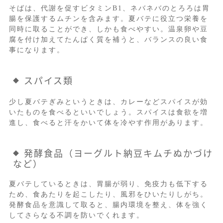
そばは、代謝を促すビタミンB1、ネバネバのとろろは胃
腸を保護するムチンを含みます。夏バテに役立つ栄養を
同時に取ることができ、しかも食べやすい。温泉卵や豆
腐を付け加えてたんぱく質を補うと、バランスの良い食
事になります。
スパイス類
少し夏バテぎみというときは、カレーなどスパイスが効
いたものを食べるといいでしょう。スパイスは食欲を増
進し、食べると汗をかいて体を冷やす作用があります。
発酵食品（ヨーグルト納豆キムチぬかづけ
など）
夏バテしているときは、胃腸が弱り、免疫力も低下する
ため、食あたりを起こしたり、風邪をひいたりしがち。
発酵食品を意識して取ると、腸内環境を整え、体を強く
してさらなる不調を防いでくれます。