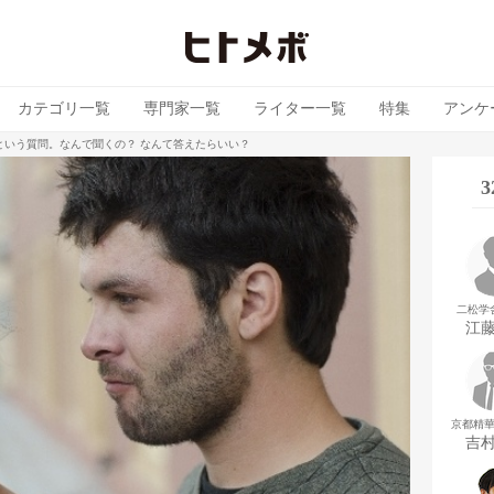
カテゴリ一覧
専門家一覧
ライター一覧
特集
アンケ
という質問。なんで聞くの？ なんて答えたらいい？
二松学
江
京都精
吉