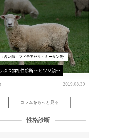
修：占い師・マドモアゼル・ミータン先生
うぶつ顔相性診断 〜ヒツジ顔〜
0
2019.08.30
コラムをもっと見る
性格診断