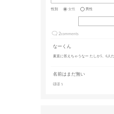
性別
女性
男性
2
comments
なーくん
素直に答えちゃうなー たしか5、6人
名前はまだ無い
ほほぅ