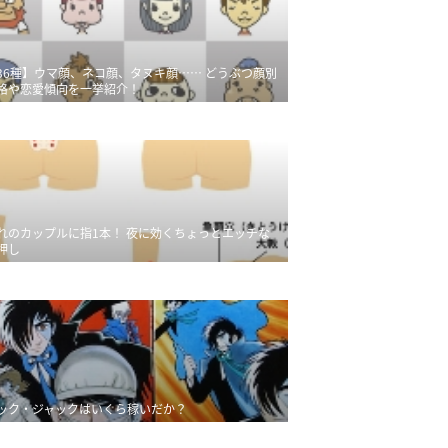
36種】ウマ顔、ネコ顔、タヌキ顔…… どうぶつ顔別
格や恋愛傾向を一挙紹介！
れのカップルに指1本！ 夜に効くちょっとエッチな
押し
ック・ジャックはいくら稼いだか？