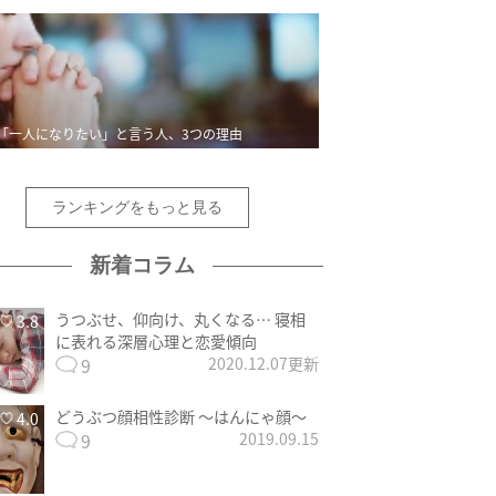
「一人になりたい」と言う人、3つの理由
ランキングをもっと見る
新着コラム
うつぶせ、仰向け、丸くなる… 寝相
3.8
に表れる深層心理と恋愛傾向
9
2020.12.07更新
どうぶつ顔相性診断 〜はんにゃ顔〜
4.0
9
2019.09.15