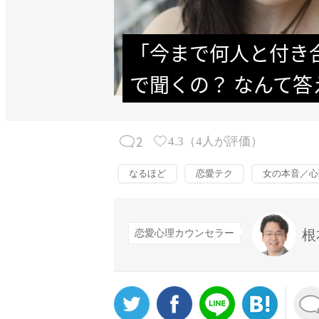
「今まで何人と付き
で聞くの？ なんて答
2
4.3
（
4
人が評価）
なるほど
恋愛テク
女の本音／心
根
恋愛心理カウンセラー