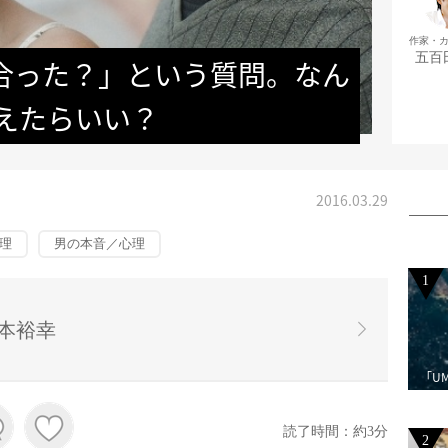
作家・
五百
合った？」という質問。なん
えたらいい？
2016.03.29
理
男の本音／心理
1
本裕幸
「U
読了時間：約3分
2