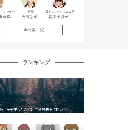
カウンセラー
医師
日本ロリータ協会会長
田達成
石原新菜
青木美沙子
専門家一覧
ランキング
MA」が実在したことは？ 皆神先生に聞いた！