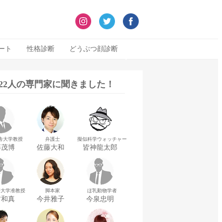
ート
性格診断
どうぶつ顔診断
322人の専門家に聞きました！
舎大学教授
弁護士
擬似科学ウォッチャー
藤茂博
佐藤大和
皆神龍太郎
華大学准教授
脚本家
ほ乳動物学者
村和真
今井雅子
今泉忠明