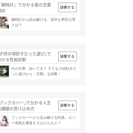
「腕時計」で分かる彼の恋愛
診断する
傾向
腕時計から読み解ける、意外な男性心理
出典
記事
とは？
｢子供の頃好きだった遊び｣で
診断する
分かる性格診断
今の仕事、向いてる？ 子どもの頃好きだ
出典
記事
った遊びから「天職」を診断！
｢ブックカバー｣で分かる人生
診断する
の課題の受け止め方
ブックカバーから読み解ける性格。カバ
出典
記事
ー表紙を裏返す人はどんな人？