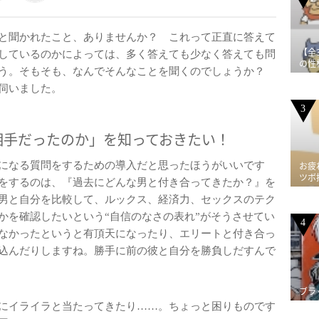
と聞かれたこと、ありませんか？ これって正直に答えて
【全
しているのかによっては、多く答えても少なく答えても問
の性
そう。そもそも、なんでそんなことを聞くのでしょうか？
伺いました。
3
相手だったのか」を知っておきたい！
になる質問をするための導入だと思ったほうがいいです
お疲
ツボ
をするのは、『過去にどんな男と付き合ってきたか？』を
男と自分を比較して、ルックス、経済力、セックスのテク
かを確認したいという“自信のなさの表れ”がそうさせてい
4
なかったというと有頂天になったり、エリートと付き合っ
込んだりしますね。勝手に前の彼と自分を勝負しだすんで
ブラ
にイライラと当たってきたり……。ちょっと困りものです