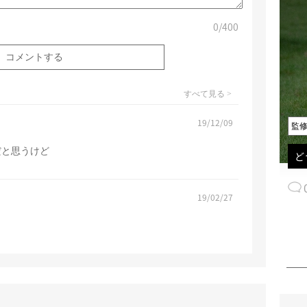
0
/400
すべて見る >
19/12/09
監
だと思うけど
ど
19/02/27