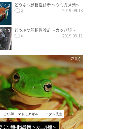
どうぶつ顔相性診断 〜ウミガメ顔〜
4.0
4
2019.09.13
どうぶつ顔相性診断 〜カッパ顔〜
4.0
9
2019.09.11
0.0
修：占い師・マドモアゼル・ミータン先生
うぶつ顔相性診断 〜カエル顔〜