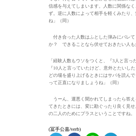
信感を与えてしまいます。人数に関係なく
ず。逆に人数によって相手を軽くみたり、
ね」（同）
付き合った人数はふとした弾みにバレて
か？ できることなら伏せておきたい人も
「経験人数もウソをつくと、『3人と言っ
『10人と言っていたけど、意外とたいし
どの場を盛り上げるときにはサバを読んで
って正直になりましょうね」（同）
うーん、運悪く聞かれてしまったら答え
てきたときには、変に勘ぐったり良く見せ
の二人のためにプラスということですね。
(冨手公嘉/verb)