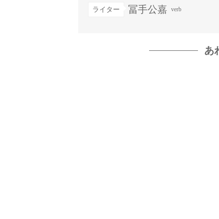
冨手公嘉
ライター
verb
あ