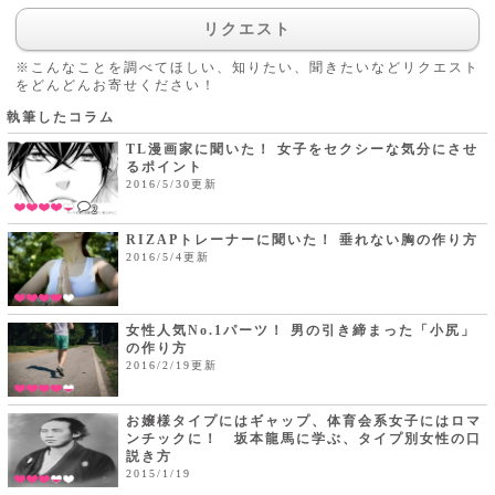
リクエスト
※こんなことを調べてほしい、知りたい、聞きたいなどリクエスト
をどんどんお寄せください！
執筆したコラム
TL漫画家に聞いた！ 女子をセクシーな気分にさせ
るポイント
2016/5/30更新
2
RIZAPトレーナーに聞いた！ 垂れない胸の作り方
2016/5/4更新
女性人気No.1パーツ！ 男の引き締まった「小尻」
の作り方
2016/2/19更新
お嬢様タイプにはギャップ、体育会系女子にはロマ
ンチックに！ 坂本龍馬に学ぶ、タイプ別女性の口
説き方
2015/1/19