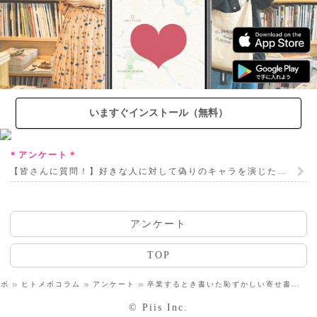
いますぐインストール（無料）
＊アンケート＊
【皆さんに質問！】好きな人に対して偽りのキャラを演じたことある？
アンケート
TOP
メボ
ヒトメボコラム
アンケート
卒業するとき書いた恥ずかしい寄せ書きは？ 集計結果
© Piis Inc.