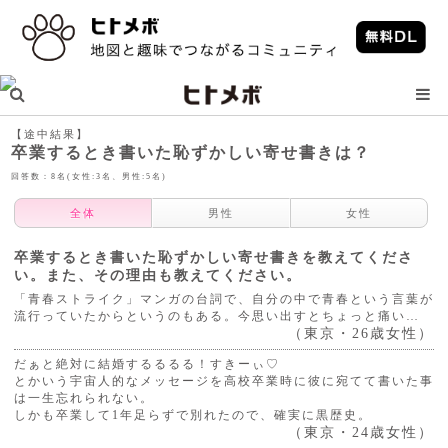
【途中結果】
卒業するとき書いた恥ずかしい寄せ書きは？
回答数：8名(女性:3名、男性:5名)
全体
男性
女性
卒業するとき書いた恥ずかしい寄せ書きを教えてくださ
い。また、その理由も教えてください。
「青春ストライク」マンガの台詞で、自分の中で青春という言葉が
流行っていたからというのもある。今思い出すとちょっと痛い…
（東京・26歳女性）
だぁと絶対に結婚するるるる！すきーぃ♡
とかいう宇宙人的なメッセージを高校卒業時に彼に宛てて書いた事
は一生忘れられない。
しかも卒業して1年足らずで別れたので、確実に黒歴史。
（東京・24歳女性）