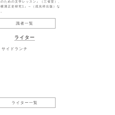
生のための文学レッスン』（三省堂）、
『横溝正史研究1』～（戎光祥出版）な
る。
識者一覧
ライター
サイドランチ
ライター一覧