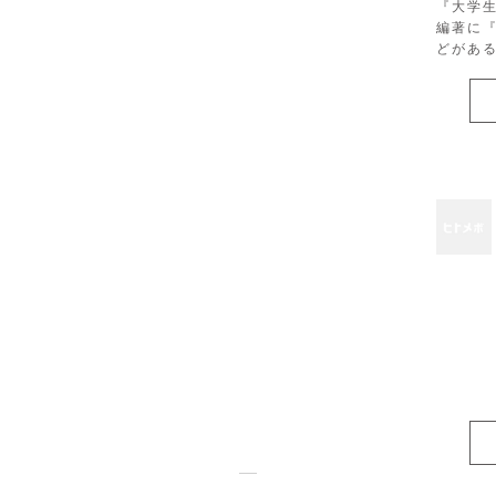
『大学
編著に
どがあ