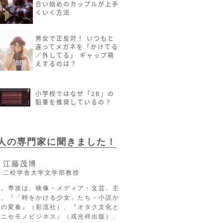
合い始めのカップルが上手
くいく方法
男女で正反対！ いつもと
違ってメガネを「かけてる
／外してる」 ギャップ萌
えするのは？
小学校ではなぜ「2B」の
鉛筆を推奨しているの？
2人の専門家に聞きました！
江藤茂博
二松学舎大学文学部教授
長。専攻は、映像・メディア・文芸。主
に、『「時をかける少女」たち－小説か
への変奏』（彩流社）、『オタク文化と
るニセモノビジネス』（戎光祥出版）、