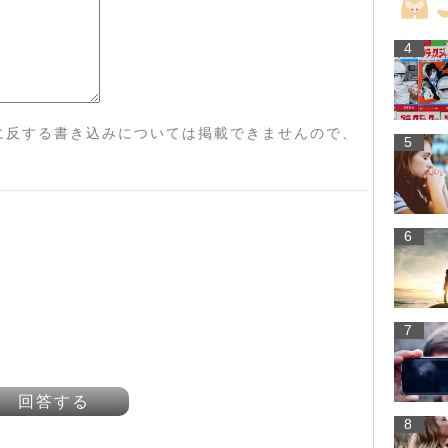
4
に反する書き込みについては掲載できませんので、
5
6
7
回答する
8