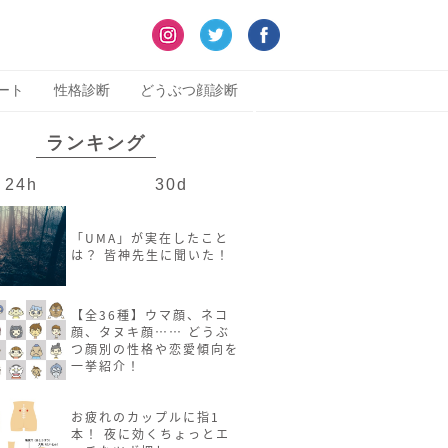
ート
性格診断
どうぶつ顔診断
ランキング
24h
30d
「UMA」が実在したこと
は？ 皆神先生に聞いた！
【全36種】ウマ顔、ネコ
顔、タヌキ顔…… どうぶ
つ顔別の性格や恋愛傾向を
一挙紹介！
お疲れのカップルに指1
本！ 夜に効くちょっとエ