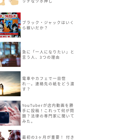
ッチなツボ押し
ブラック・ジャックはいく
ら稼いだか？
急に「一人になりたい」と
言う人、3つの理由
電車やカフェで一目惚
れ…。連絡先の紙をどう渡
す？
YouTuberが店内動画を勝
手に投稿！これって何が問
題？法律の専門家に聞いて
みた。
最初の3ヶ月が重要！ 付き