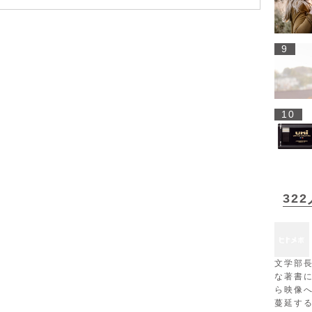
9
10
32
文学部
な著書
ら映像
蔓延す