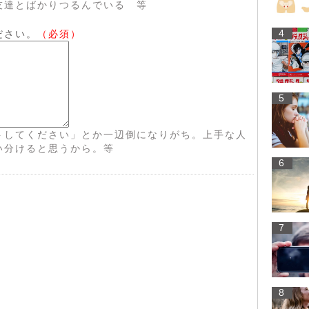
友達とばかりつるんでいる 等
4
ださい。
（必須）
5
トしてください」とか一辺倒になりがち。上手な人
い分けると思うから。等
6
7
8