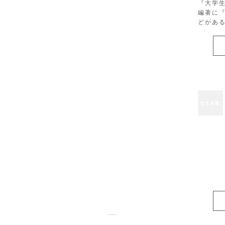
『大学
編著に
どがあ