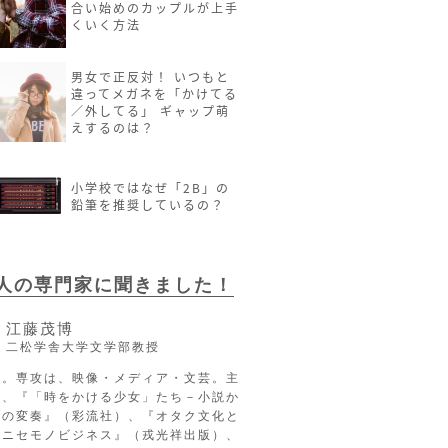
合い始めのカップルが上手
くいく方法
男女で正反対！ いつもと
違ってメガネを「かけてる
／外してる」 ギャップ萌
えするのは？
小学校ではなぜ「2B」の
鉛筆を推奨しているの？
2人の専門家に聞きました！
江藤茂博
二松学舎大学文学部教授
長。専攻は、映像・メディア・文芸。主
に、『「時をかける少女」たち－小説か
への変奏』（彩流社）、『オタク文化と
るニセモノビジネス』（戎光祥出版）、