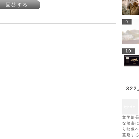
回答する
9
10
32
文学部
な著書
ら映像
蔓延す