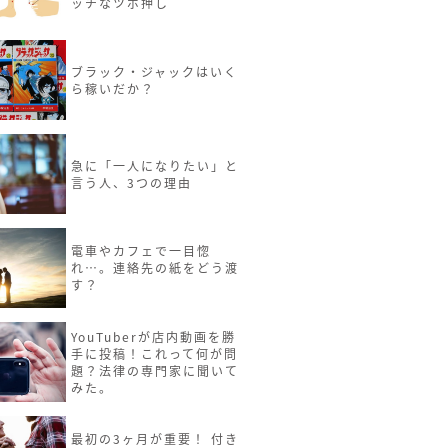
ッチなツボ押し
ブラック・ジャックはいく
ら稼いだか？
急に「一人になりたい」と
言う人、3つの理由
電車やカフェで一目惚
れ…。連絡先の紙をどう渡
す？
YouTuberが店内動画を勝
手に投稿！これって何が問
題？法律の専門家に聞いて
みた。
最初の3ヶ月が重要！ 付き