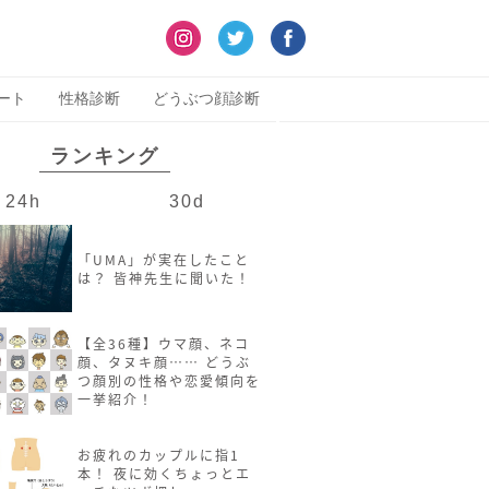
ート
性格診断
どうぶつ顔診断
ランキング
24h
30d
「UMA」が実在したこと
は？ 皆神先生に聞いた！
【全36種】ウマ顔、ネコ
顔、タヌキ顔…… どうぶ
つ顔別の性格や恋愛傾向を
一挙紹介！
お疲れのカップルに指1
本！ 夜に効くちょっとエ