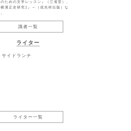
生のための文学レッスン』（三省堂）、
『横溝正史研究1』～（戎光祥出版）な
る。
識者一覧
ライター
サイドランチ
ライター一覧