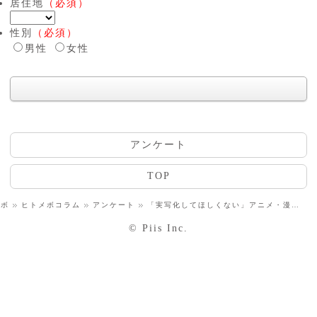
居住地
（必須）
性別
（必須）
男性
女性
アンケート
TOP
メボ
ヒトメボコラム
アンケート
「実写化してほしくない」アニメ・漫画作品ありますか？
© Piis Inc.