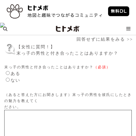
回答せずに結果をみる >>
【女性に質問！】
末っ子の男性と付き合ったことはありますか？
末っ子の男性と付き合ったことはありますか？
（必須）
ある
ない
（あると答えた方にお聞きします）末っ子の男性を彼氏にしたとき
の魅力を教えてく
ださい。