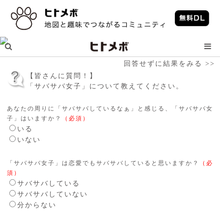
回答せずに結果をみる >>
【皆さんに質問！】
「サバサバ女子」について教えてください。
あなたの周りに「サバサバしているなぁ」と感じる、「サバサバ女
子」はいますか？
（必須）
いる
いない
「サバサバ女子」は恋愛でもサバサバしていると思いますか？
（必
須）
サバサバしている
サバサバしていない
分からない