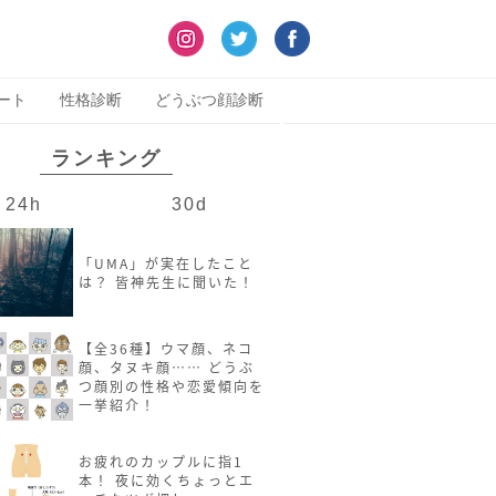
ート
性格診断
どうぶつ顔診断
ランキング
24h
30d
「UMA」が実在したこと
は？ 皆神先生に聞いた！
【全36種】ウマ顔、ネコ
顔、タヌキ顔…… どうぶ
つ顔別の性格や恋愛傾向を
一挙紹介！
お疲れのカップルに指1
本！ 夜に効くちょっとエ