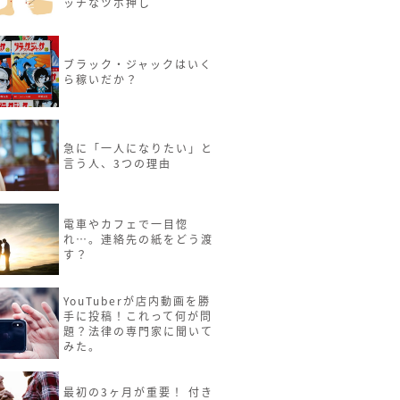
ッチなツボ押し
ブラック・ジャックはいく
ら稼いだか？
急に「一人になりたい」と
言う人、3つの理由
電車やカフェで一目惚
れ…。連絡先の紙をどう渡
す？
YouTuberが店内動画を勝
手に投稿！これって何が問
題？法律の専門家に聞いて
みた。
最初の3ヶ月が重要！ 付き