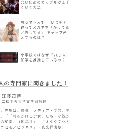
合い始めのカップルが上手
くいく方法
男女で正反対！ いつもと
違ってメガネを「かけてる
／外してる」 ギャップ萌
えするのは？
小学校ではなぜ「2B」の
鉛筆を推奨しているの？
2人の専門家に聞きました！
江藤茂博
二松学舎大学文学部教授
長。専攻は、映像・メディア・文芸。主
に、『「時をかける少女」たち－小説か
への変奏』（彩流社）、『オタク文化と
るニセモノビジネス』（戎光祥出版）、