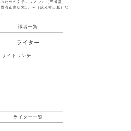
生のための文学レッスン』（三省堂）、
『横溝正史研究1』～（戎光祥出版）な
る。
識者一覧
ライター
サイドランチ
ライター一覧