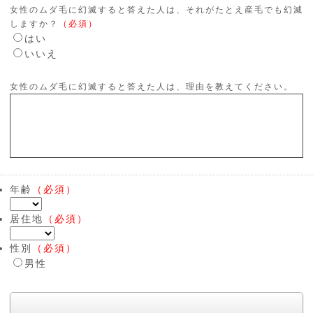
女性のムダ毛に幻滅すると答えた人は、それがたとえ産毛でも幻滅
しますか？
（必須）
はい
いいえ
女性のムダ毛に幻滅すると答えた人は、理由を教えてください。
年齢
（必須）
居住地
（必須）
性別
（必須）
男性