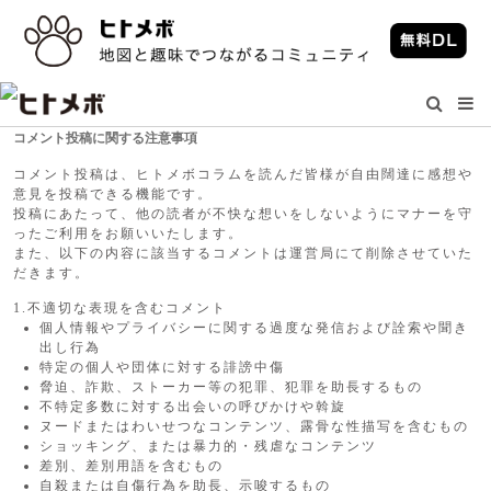
コメント投稿に関する注意事項
コメント投稿は、ヒトメボコラムを読んだ皆様が自由闊達に感想や
意見を投稿できる機能です。
投稿にあたって、他の読者が不快な想いをしないようにマナーを守
ったご利用をお願いいたします。
また、以下の内容に該当するコメントは運営局にて削除させていた
だきます。
1.不適切な表現を含むコメント
個人情報やプライバシーに関する過度な発信および詮索や聞き
出し行為
特定の個人や団体に対する誹謗中傷
脅迫、詐欺、ストーカー等の犯罪、犯罪を助長するもの
不特定多数に対する出会いの呼びかけや斡旋
ヌードまたはわいせつなコンテンツ、露骨な性描写を含むもの
ショッキング、または暴力的・残虐なコンテンツ
差別、差別用語を含むもの
自殺または自傷行為を助長、示唆するもの