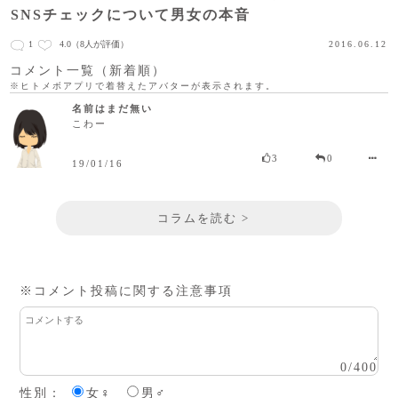
SNSチェックについて男女の本音
1
4.0
（8人が評価）
2016.06.12
コメント一覧（新着順）
※ヒトメボアプリで着替えたアバターが表示されます。
名前はまだ無い
こわー
3
0
19/01/16
コラムを読む >
※コメント投稿に関する注意事項
0
/
400
性別：
女♀
男♂