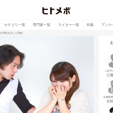
カテゴリ一覧
専門家一覧
ライター一覧
特集
アンケ
の浮気を許した理由
二松学
江
京都精
吉