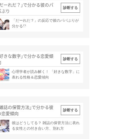
｢だーれだ？｣で分かる彼のパ
診断する
パぶり
「だーれだ？」の反応で彼のパパぶりが
出典
記事
分かる!?
｢好きな数字｣で分かる恋愛傾
診断する
向
心理学者が読み解く！ 「好きな数字」に
出典
記事
表れる性格＆恋愛傾向
｢雑誌の保管方法｣で分かる彼
診断する
の恋愛傾向
彼はどうしてる？ 雑誌の保管方法に表れ
出典
記事
る女性との付き合い方、別れ方