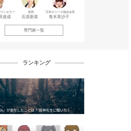
カウンセラー
医師
日本ロリータ協会会長
田達成
石原新菜
青木美沙子
専門家一覧
ランキング
MA」が実在したことは？ 皆神先生に聞いた！