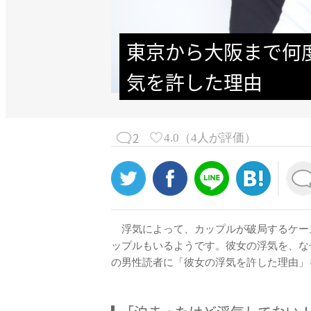
東京から大阪まで何
気を許した理由
2
4.0
（
4
人が評価）
浮気によって、カップルが破局するケー
ップルもいるようです。彼女の浮気を、な
の男性読者に「彼女の浮気を許した理由」