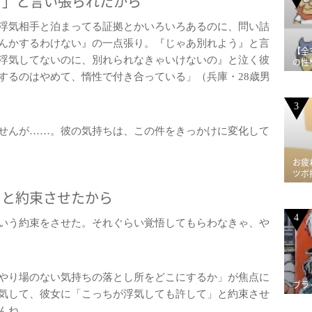
！」と言い張られたから
浮気相手と泊まってる証拠とかいろいろあるのに、問い詰
んかするわけない』の一点張り。『じゃあ別れよう』と言
【全
浮気してないのに、別れられなきゃいけないの』と泣く彼
の性
するのはやめて、惰性で付き合っている」（兵庫・28歳男
3
せんが……。彼の気持ちは、この件をきっかけに変化して
お疲
ツボ
」と約束させたから
4
いう約束をさせた。それぐらい覚悟してもらわなきゃ、や
やり場のない気持ちの落とし所をどこにするか」が焦点に
ブラ
気して、彼女に「こっちが浮気しても許して」と約束させ
んね。