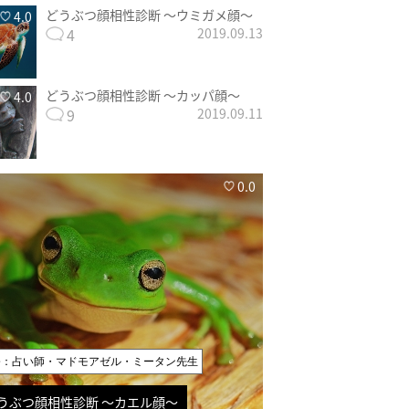
どうぶつ顔相性診断 〜ウミガメ顔〜
4.0
4
2019.09.13
どうぶつ顔相性診断 〜カッパ顔〜
4.0
9
2019.09.11
0.0
修：占い師・マドモアゼル・ミータン先生
うぶつ顔相性診断 〜カエル顔〜