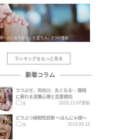
「一人になりたい」と言う人、3つの理由
ランキングをもっと見る
新着コラム
うつぶせ、仰向け、丸くなる… 寝相
3.8
に表れる深層心理と恋愛傾向
9
2020.12.07更新
どうぶつ顔相性診断 〜はんにゃ顔〜
4.0
9
2019.09.15