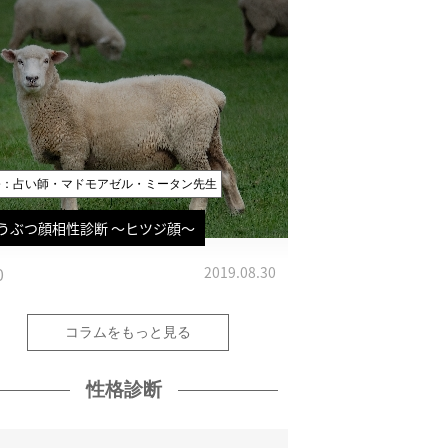
修：占い師・マドモアゼル・ミータン先生
うぶつ顔相性診断 〜ヒツジ顔〜
0
2019.08.30
コラムをもっと見る
性格診断