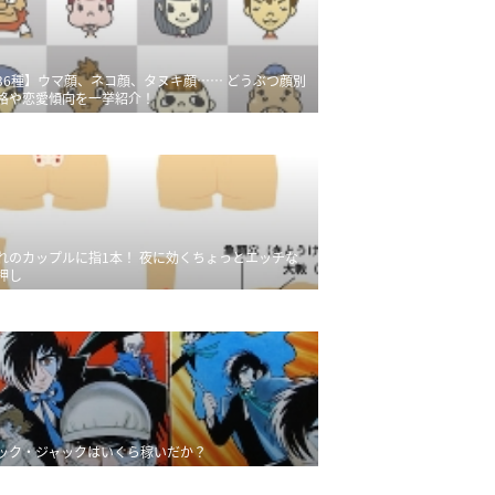
36種】ウマ顔、ネコ顔、タヌキ顔…… どうぶつ顔別
格や恋愛傾向を一挙紹介！
れのカップルに指1本！ 夜に効くちょっとエッチな
押し
ック・ジャックはいくら稼いだか？