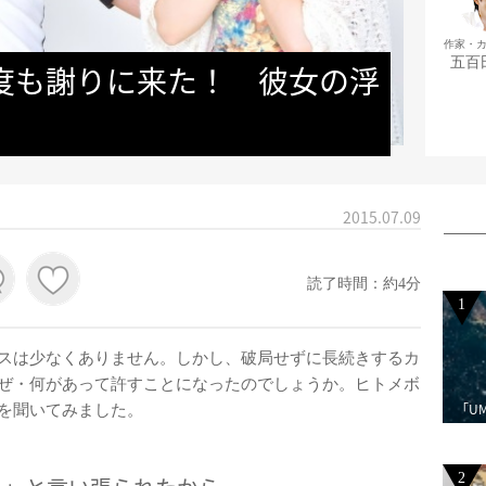
作家・
五百
度も謝りに来た！　彼女の浮
2015.07.09
読了時間：約4分
1
スは少なくありません。しかし、破局せずに長続きするカ
ぜ・何があって許すことになったのでしょうか。ヒトメボ
「U
を聞いてみました。
2