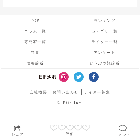
TOP
ランキング
コラム一覧
カテゴリ一覧
専門家一覧
ライター一覧
特集
アンケート
性格診断
どうぶつ顔診断
会社概要
お問い合わせ
ライター募集
© Piis Inc.
評価
シェア
コメント