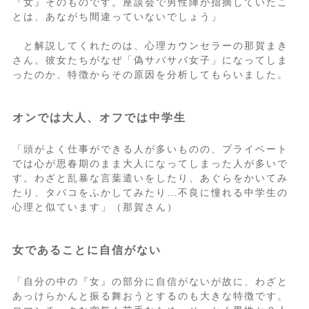
『女』そのものです。座談会で男性陣が指摘していたこ
とは、あながち間違っていないでしょう」
と解説してくれたのは、心理カウンセラーの那賀まき
さん。彼女たちがなぜ「偽サバサバ女子」になってしま
ったのか、特徴からその原因を分析してもらいました。
オンでは大人、オフでは中学生
「頭がよく仕事ができる人が多いものの、プライベート
では心が思春期のまま大人になってしまった人が多いで
す。わざと乱暴な言葉遣いをしたり、あぐらをかいてみ
たり、タバコをふかしてみたり…不良に憧れる中学生の
心理と似ています」（那賀さん）
女であることに自信がない
「自分の中の『女』の部分に自信がないが故に、わざと
あっけらかんと振る舞おうとするのも大きな特徴です。