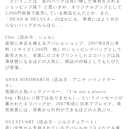
ということは、あのバッグは買い物した食材を入れる
ショッピング袋？ と思いきや、オリジナルグッズとして
2,000円前後で販売している商品なんだとか。また、
「DEAN & DELUCA」のほかにも、筆者にはよく分か
らないバッグがちらほら…。
Cher（読み方：シェル）
原宿に本店を構えるアパレルショップ。2007年8月に有
料（Lサイズ1,260円 他）のショッピングバッグとして
販売された、全面にロゴをプリントしたエコバッグは品
薄状態になるほどの人気に。雑誌の付録としてもたびた
び登場。
ANYA HINDMARCH（読み方：アニヤ ハインドマー
チ）
英国の人気バッグメーカー。『I‘m not a plastic
bag（私はレジ袋ではありません）』というメッセージが
書かれたエコバッグが、2007年頃に日本でブレイク。発
売前夜には、深夜から行列ができるほどの人気ぶり。
JILLSTUART（読み方：ジルスチュアート）
若い女性から支持されているアパレルやコスメなどを展