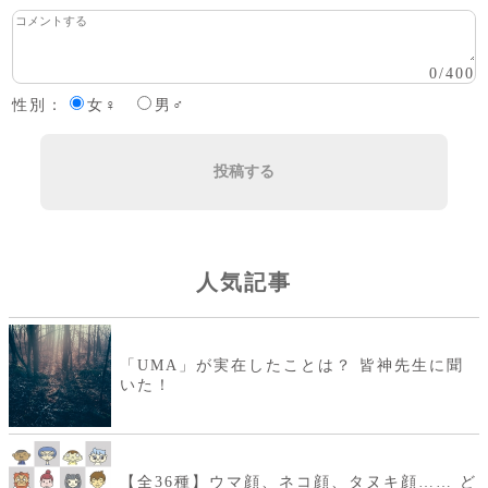
0
/
400
性別：
女♀
男♂
投稿する
人気記事
「UMA」が実在したことは？ 皆神先生に聞
いた！
【全36種】ウマ顔、ネコ顔、タヌキ顔…… ど