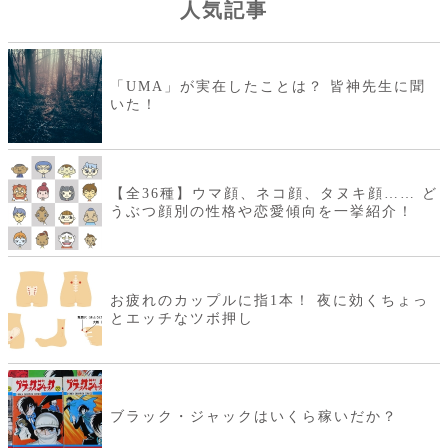
人気記事
「UMA」が実在したことは？ 皆神先生に聞
いた！
【全36種】ウマ顔、ネコ顔、タヌキ顔…… ど
うぶつ顔別の性格や恋愛傾向を一挙紹介！
お疲れのカップルに指1本！ 夜に効くちょっ
とエッチなツボ押し
ブラック・ジャックはいくら稼いだか？