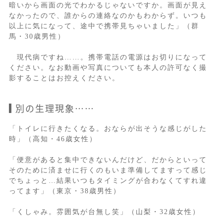
暗いから画面の光でわかるじゃないですか。画面が見え
なかったので、誰からの連絡なのかもわからず。いつも
以上に気になって、途中で携帯見ちゃいました」（群
馬・30歳男性）
現代病ですね……。携帯電話の電源はお切りになって
ください。なお動画や写真についても本人の許可なく撮
影することはお控えください。
別の生理現象……
「トイレに行きたくなる。おならが出そうな感じがした
時」（高知・46歳女性）
「便意があると集中できないんだけど、だからといって
そのために済ませに行くのもいま準備してますって感じ
でちょっと…結果いつもタイミングが合わなくてすれ違
ってます」（東京・38歳男性）
「くしゃみ。雰囲気が台無し笑」（山梨・32歳女性）