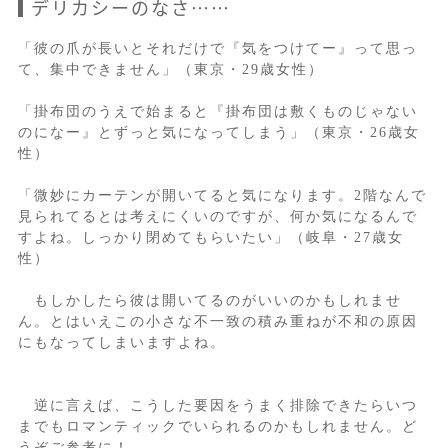
デリカシーのなさ……
「彼の爪が長いとそれだけで『気をつけてー』って思っ
て、集中できません」（東京・29歳女性）
「掛布団のうえで始まると『掛布団は敷くものじゃない
のになー』とずっと気になってしまう」（東京・26歳女
性）
「微妙にカーテンが開いてると気になります。2階なんで
見られてるとは考えにくいのですが、何か気になるんで
すよね。しっかり閉めてもらいたい」（岐阜・27歳女
性）
もしかしたら彼は開いてるのがいいのかもしれませ
ん。とはいえこの小さな不一致の積み重ねが不和の原因
にもなってしまいますよね。
逆に言えば、こうした要因をうまく排除できたらいつ
までもロマンティックでいられるのかもしれません。ど
うぞご参考に！