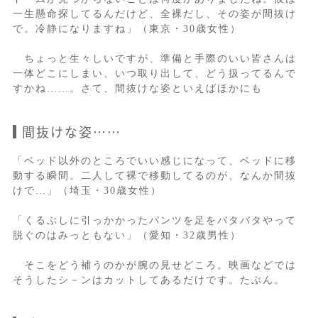
一生懸命探してるんだけど、全裸だし、その姿が間抜け
で。冷静になりますね」（東京・30歳女性）
ちょっと生々しいですが、準備と手際のいい皆さんは
一体どこにしまい、いつ取り出して、どう扱ってるんで
すかね……。さて、間抜けな姿といえばほかにも
間抜けな姿……
「ベッド以外のところでいい感じになって、ベッドに移
動する瞬間。二人して裸で移動してるのが、なんか間抜
けで…」（埼玉・30歳女性）
「くるぶしに引っかかったパンツを足をバタバタやって
脱ぐのはみっともない」（愛知・32歳男性）
そこをどう補うのかが腕の見せどころ。映画などでは
そうしたシ－ンはカットしてあるだけです。たぶん。