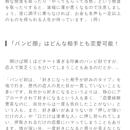
柄な態度を取ったり『やってもらって当然』という態度
を取ったりすると、途端に運が悪くなるので注意しまし
ょう。逆に調子に乗らなければ、お金も名声も一定以上
のものを得られる人生が待っています」（同）
「バンビ顔」はどんな相手とも恋愛可能！
聞けば聞くほどチート過ぎる印象のバンビ顔ですが、
恋人で貧乏くじをひいてしまうこともあるのだとか…。
「バンビ顔は、『好きになった相手が好みのタイプ』を
地で行き、歴代の恋人の見た目が一貫していないことも
多いです。自分から好きになるというよりは、熱心にア
プローチされて好きになるという人も多く、『恋愛経験
豊富なのに、自分からは一度も告白したことがない』と
いう人も。また、好き嫌いがあまりない分『押しが強い
だけの人』や『口だけは達者な人』に押し切られてしま
い、搾取されるだけの恋愛にハマってしまうこともあり
ます。情が深い分、一度好きになると周りが見えなくな