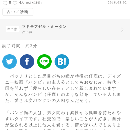
0
4.0
2016.03.02
（9人が評価）
占い／診断
マドモアゼル・ミータン
専門家
占い師
読了時間：約3分
パッチリとした黒目がちの瞳が特徴の仔鹿は、ディズ
ニー映画『バンビ』の主人公としてもおなじみ。時代・
国を問わず「愛らしい存在」として親しまれています
が、そんなバンビ（仔鹿）のような顔をしている人もま
た、愛され度バツグンの人相なんだそう。
「バンビ顔の人は、男女問わず異性から興味を持たれや
すいタイプです。社交的で、楽しいことが大好き。自分
が愛される以上に他人を愛する、情が深い人でもありま