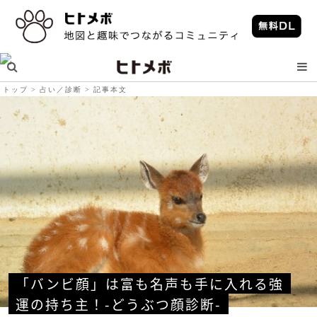
トップ
占い／診断
記事本文
「バンビ顔」は富も名声も手に入れる強
運の持ち主！-どうぶつ顔診断-