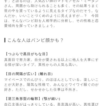
す」と語るのは、人気占い師のマドモアゼル・ミータン
さん。周囲から助けられることも多く、その結果うまく
世の中を渡っているように見えるタイプなのだそう。な
んだか、いいことづくめのように見えますが…？ 今回
は、そんなバンビ顔を人相学的に分析し、その性格と恋
愛傾向を探っていきましょう。
こんな人はバンビ顔かも？
【つぶらで黒目がちな目】
真面目で努力家。自分が愛される以上に他人を大事にす
る情が深いタイプ。異性からの人気も高い。
【目の間隔が広い】(離れ目)
マイペースでのんびり。のほほんとしている。楽しいこ
とが大好き。陽気な性格で、みんなとワイワイ騒ぐのが
好き。ただし、せかせかした仕事は不向き。
【逆三角形型の輪郭】(顎が細い)
自己主張がはっきりしている。美意識が高い。異性選び