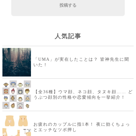
投稿する
人気記事
「UMA」が実在したことは？ 皆神先生に聞
いた！
【全36種】ウマ顔、ネコ顔、タヌキ顔…… ど
うぶつ顔別の性格や恋愛傾向を一挙紹介！
お疲れのカップルに指1本！ 夜に効くちょっ
とエッチなツボ押し