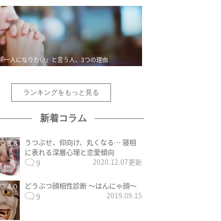
「一人になりたい」と言う人、3つの理由
ランキングをもっと見る
新着コラム
うつぶせ、仰向け、丸くなる… 寝相
3.8
に表れる深層心理と恋愛傾向
9
2020.12.07更新
どうぶつ顔相性診断 〜はんにゃ顔〜
4.0
9
2019.09.15