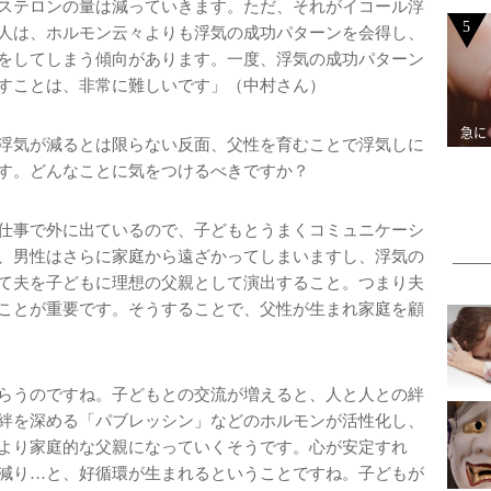
ステロンの量は減っていきます。ただ、それがイコール浮
5
人は、ホルモン云々よりも浮気の成功パターンを会得し、
をしてしまう傾向があります。一度、浮気の成功パターン
すことは、非常に難しいです」（中村さん）
急に
浮気が減るとは限らない反面、父性を育むことで浮気しに
す。どんなことに気をつけるべきですか？
仕事で外に出ているので、子どもとうまくコミュニケーシ
、男性はさらに家庭から遠ざかってしまいますし、浮気の
て夫を子どもに理想の父親として演出すること。つまり夫
ことが重要です。そうすることで、父性が生まれ家庭を顧
らうのですね。子どもとの交流が増えると、人と人との絆
絆を深める「パブレッシン」などのホルモンが活性化し、
より家庭的な父親になっていくそうです。心が安定すれ
減り…と、好循環が生まれるということですね。子どもが