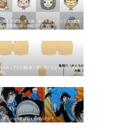
36種】ウマ顔、ネコ顔、タヌキ顔…… どうぶつ顔別
格や恋愛傾向を一挙紹介！
れのカップルに指1本！ 夜に効くちょっとエッチな
押し
ック・ジャックはいくら稼いだか？