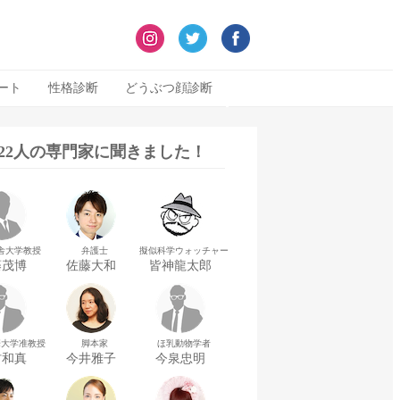
ート
性格診断
どうぶつ顔診断
322人の専門家に聞きました！
舎大学教授
弁護士
擬似科学ウォッチャー
藤茂博
佐藤大和
皆神龍太郎
華大学准教授
脚本家
ほ乳動物学者
村和真
今井雅子
今泉忠明