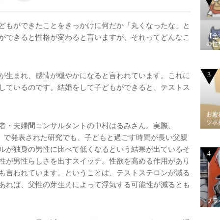
どもができたことをきっかけに何だか「丸くなったな」と
【全
ができると性格が変わると言いますが、それってどんなこ
の性
3
が生まれ、感情が穏やかになると言われています。これに
しているのです。結婚をして子どもができると、テストス
お疲
ツボ
者・夫婦間コンサルタントの中村はるみさん。実際、
AS）で発表された研究でも、子どもと過ごす時間が長い父親
ルが独身の男性に比べて低くなるという結果が出ているそ
4
性が男性らしさを出すスイッチ。性欲を高める作用があり
も言われています。ということは、テストステロンが減る
あれば、父性の芽生えによって浮気する可能性が減るとも
ブラ