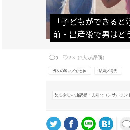
「子どもができると
前・出産後で男はど
0
2.8
（
5
人が評価）
男女の違い／心と体
結婚／育児
男心女心の通訳者・夫婦間コンサルタン