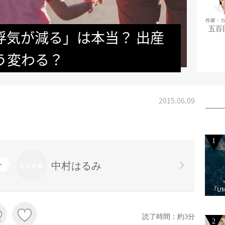
作家・
五百
浮気が減る」は本当？ 出産
う変わる？
2015.06.09
1
中村はるみ
ト
「U
読了時間：約3分
2