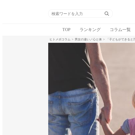
TOP
ランキング
コラム一覧
ヒトメボコラム
男女の違い／心と体
「子どもができると