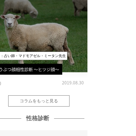
修：占い師・マドモアゼル・ミータン先生
うぶつ顔相性診断 〜ヒツジ顔〜
0
2019.08.30
コラムをもっと見る
性格診断