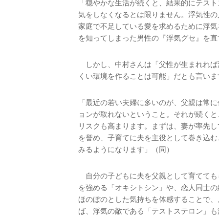
「穏やかな生活が続くと、結果的にテスト
気をしなくなるとは限りません。浮気性の
家庭で不足している愛を求めるために浮気
を知ってしまった男性の『浮気グセ』を直
しかし、中村さんは「父性が生まれれば
くい環境を作ることは可能」だとも言いま
「最近の若い夫婦に多いのが、父親は常に
ョンが取れないということ。それが続くと
リスクも高まります。まずは、妻が率先し
を誉め、子育てに夫を主役として巻き込む
みるようになります」（同）
自分の子どもに夫を父親として育てても
を強める「オキシトシン」や、恋人同士の
ほのぼのとした気持ちを体感することで、
ば、浮気の敵である「テストステロン」も