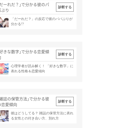
｢だーれだ？｣で分かる彼のパ
診断する
パぶり
「だーれだ？」の反応で彼のパパぶりが
出典
記事
分かる!?
｢好きな数字｣で分かる恋愛傾
診断する
向
心理学者が読み解く！ 「好きな数字」に
出典
記事
表れる性格＆恋愛傾向
｢雑誌の保管方法｣で分かる彼
診断する
の恋愛傾向
彼はどうしてる？ 雑誌の保管方法に表れ
出典
記事
る女性との付き合い方、別れ方