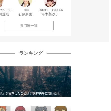
カウンセラー
医師
日本ロリータ協会会長
田達成
石原新菜
青木美沙子
専門家一覧
ランキング
MA」が実在したことは？ 皆神先生に聞いた！