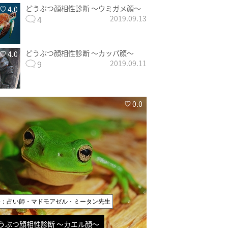
どうぶつ顔相性診断 〜ウミガメ顔〜
4.0
4
2019.09.13
どうぶつ顔相性診断 〜カッパ顔〜
4.0
9
2019.09.11
0.0
修：占い師・マドモアゼル・ミータン先生
うぶつ顔相性診断 〜カエル顔〜