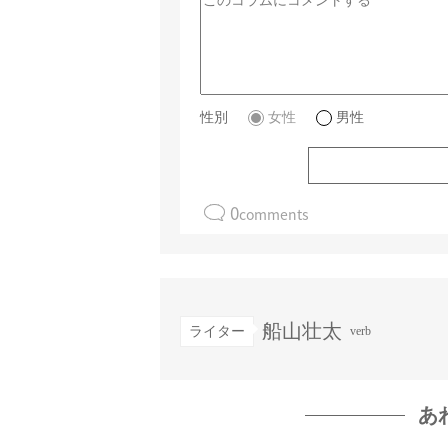
性別
女性
男性
0
comments
船山壮太
ライター
verb
あ