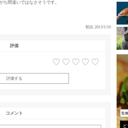
がち間違いではなさそうです。
初出 2013/1/10
評価
評価する
コメント
監
ど