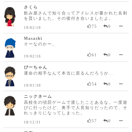
さくら
飲み屋さんで知り合ってアドレスが書かれた名刺
を貰いました。その後付き合いましたよ。
75
0
19/02/19
Masashi
そーなのかー。
61
0
19/02/16
ぴーちゃん
運命の相手なんて本当に居るんだろうか…
54
0
19/01/30
ニックネーム
高校生の頃罰ゲームで渡したことあるな。一度遊
びに行ったけど、奥手で人見知りだったので、そ
れっきりになってしまった。
57
0
18/12/31