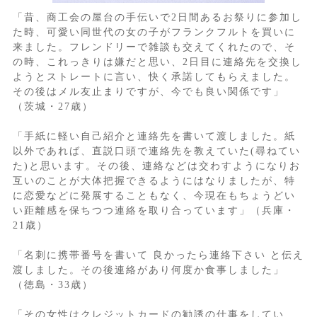
「昔、商工会の屋台の手伝いで2日間あるお祭りに参加し
た時、可愛い同世代の女の子がフランクフルトを買いに
来ました。フレンドリーで雑談も交えてくれたので、そ
の時、これっきりは嫌だと思い、2日目に連絡先を交換し
ようとストレートに言い、快く承諾してもらえました。
その後はメル友止まりですが、今でも良い関係です」
（茨城・27歳）
「手紙に軽い自己紹介と連絡先を書いて渡しました。紙
以外であれば、直説口頭で連絡先を教えていた(尋ねてい
た)と思います。その後、連絡などは交わすようになりお
互いのことが大体把握できるようにはなりましたが、特
に恋愛などに発展することもなく、今現在もちょうどい
い距離感を保ちつつ連絡を取り合っています」（兵庫・
21歳）
「名刺に携帯番号を書いて 良かったら連絡下さい と伝え
渡しました。その後連絡があり何度か食事しました」
（徳島・33歳）
「その女性はクレジットカードの勧誘の仕事をしてい