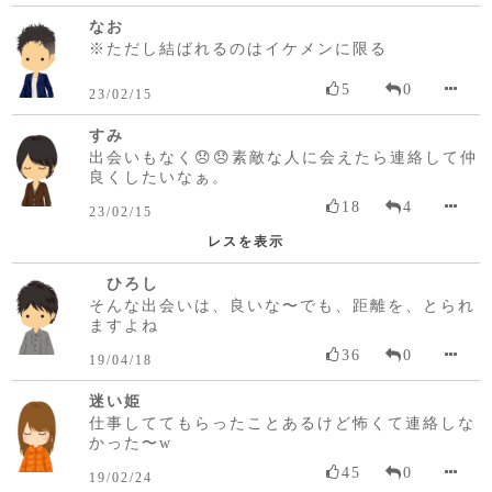
なお
※ただし結ばれるのはイケメンに限る
5
0
23/02/15
すみ
出会いもなく😞😞素敵な人に会えたら連絡して仲
良くしたいなぁ。
18
4
23/02/15
レスを表示
ひろし
そんな出会いは、良いな〜でも、距離を、とられ
ますよね
36
0
19/04/18
迷い姫
仕事しててもらったことあるけど怖くて連絡しな
かった〜w
45
0
19/02/24