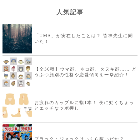
人気記事
「UMA」が実在したことは？ 皆神先生に聞
いた！
【全36種】ウマ顔、ネコ顔、タヌキ顔…… ど
うぶつ顔別の性格や恋愛傾向を一挙紹介！
お疲れのカップルに指1本！ 夜に効くちょっ
とエッチなツボ押し
ブラック・ジャックはいくら稼いだか？