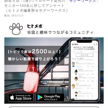
調査方法：(株)ウィルゲート提供の「
サグーワークス
」
モニター100名に対してアンケート
（ヒトメボ編集部＆サグーワークス）
初出 2015/1/1