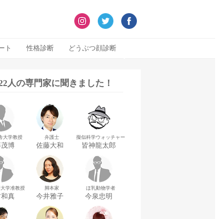
ート
性格診断
どうぶつ顔診断
322人の専門家に聞きました！
舎大学教授
弁護士
擬似科学ウォッチャー
藤茂博
佐藤大和
皆神龍太郎
華大学准教授
脚本家
ほ乳動物学者
村和真
今井雅子
今泉忠明