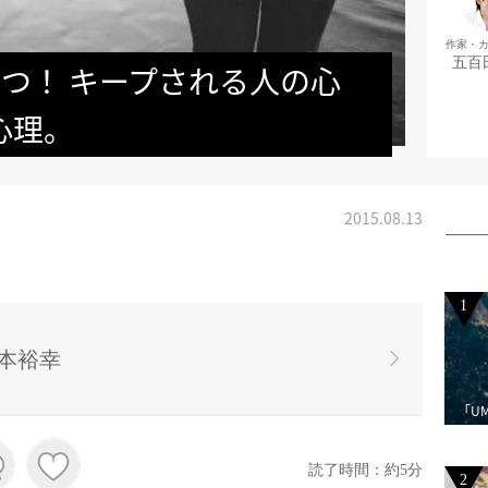
作家・
五百
つ！ キープされる人の心
心理。
2015.08.13
1
本裕幸
「U
読了時間：約5分
2