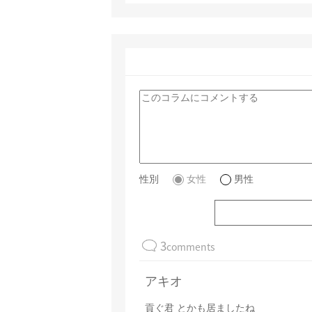
性別
女性
男性
3
comments
アキオ
貢ぐ君 とかも居ましたね