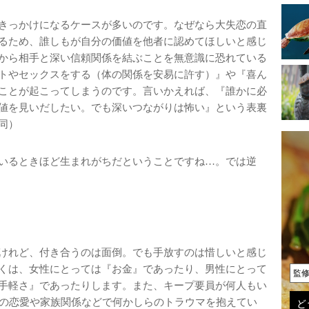
きっかけになるケースが多いのです。なぜなら大失恋の直
るため、誰しもが自分の価値を他者に認めてほしいと感じ
から相手と深い信頼関係を結ぶことを無意識に恐れている
トやセックスをする（体の関係を安易に許す）』や『喜ん
ことが起こってしまうのです。言いかえれば、『誰かに必
値を見いだしたい。でも深いつながりは怖い』という表裏
同）
いるときほど生まれがちだということですね…。では逆
けれど、付き合うのは面倒。でも手放すのは惜しいと感じ
くは、女性にとっては『お金』であったり、男性にとって
監
手軽さ』であったりします。また、キープ要員が何人もい
頃の恋愛や家族関係などで何かしらのトラウマを抱えてい
ど