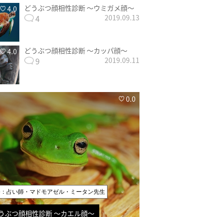
どうぶつ顔相性診断 〜ウミガメ顔〜
4.0
4
2019.09.13
どうぶつ顔相性診断 〜カッパ顔〜
4.0
9
2019.09.11
0.0
修：占い師・マドモアゼル・ミータン先生
うぶつ顔相性診断 〜カエル顔〜