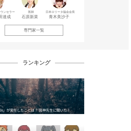
カウンセラー
医師
日本ロリータ協会会長
田達成
石原新菜
青木美沙子
専門家一覧
ランキング
MA」が実在したことは？ 皆神先生に聞いた！