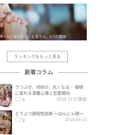
「一人になりたい」と言う人、3つの理由
ランキングをもっと見る
新着コラム
うつぶせ、仰向け、丸くなる… 寝相
3.8
に表れる深層心理と恋愛傾向
9
2020.12.07更新
どうぶつ顔相性診断 〜はんにゃ顔〜
4.0
9
2019.09.15