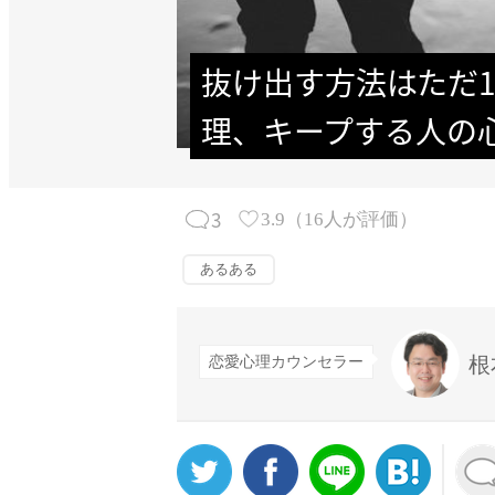
抜け出す方法はただ1
理、キープする人の
3
3.9
（
16
人が評価）
あるある
根
恋愛心理カウンセラー