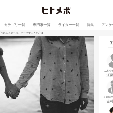
カテゴリ一覧
専門家一覧
ライター一覧
特集
アンケ
プされる人の心理、キープする人の心理。
二松学
江
京都精
吉