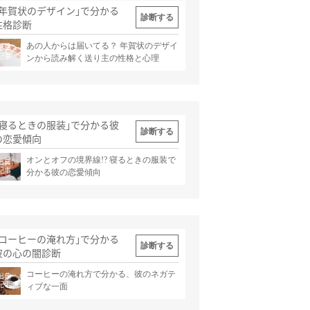
｢年賀状のデザイン｣で分かる
診断する
性格診断
あの人からは届いてる？ 年賀状のデザイ
出典
記事
ンから読み解く送り主の性格と心理
｢寝るときの服装｣で分かる彼
診断する
の恋愛傾向
オンとオフの境界線!? 寝るときの服装で
出典
記事
分かる彼の恋愛傾向
｢コーヒーの淹れ方｣で分かる
診断する
彼の心の闇診断
コーヒーの淹れ方で分かる、彼のネガテ
出典
記事
ィブな一面