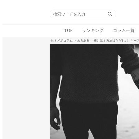
TOP
ランキング
コラム一覧
ヒトメボコラム
あるある
抜け出す方法はただ1つ！ キー