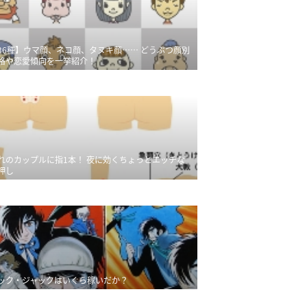
36種】ウマ顔、ネコ顔、タヌキ顔…… どうぶつ顔別
格や恋愛傾向を一挙紹介！
れのカップルに指1本！ 夜に効くちょっとエッチな
押し
ック・ジャックはいくら稼いだか？