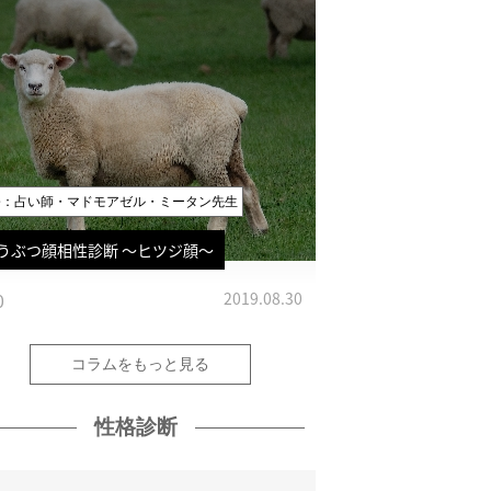
修：占い師・マドモアゼル・ミータン先生
うぶつ顔相性診断 〜ヒツジ顔〜
0
2019.08.30
コラムをもっと見る
性格診断