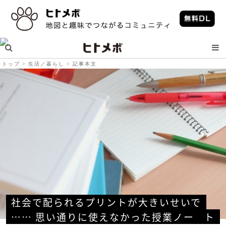
トップ
生活／暮らし
記事本文
社会で配られるプリントが大きいせいで
…… 思い通りに使えなかった授業ノー
ト