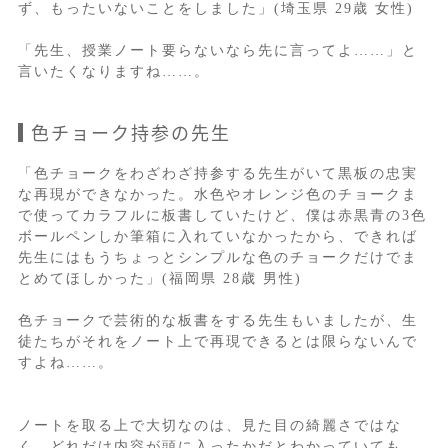
ず、もったいないことをしました」(埼玉県 29歳 女性)
「先生、授業ノート要らないなら先に言ってよ……」と
言いたくなりますね……。
色チョーク持参の先生
「色チョークをわざわざ持参する先生がいて黒板の忠実
な再現ができなかった。水色やオレンジ色のチョークま
で使ってカラフルに板書していたけど、僕は赤黒青の3色
ボールペンしか筆箱に入れていなかったから、できれば
先生にはもうちょっとシンプルな色のチョークだけでま
とめてほしかった」(福岡県 28歳 男性)
色チョークで芸術的な板書をする先生もいましたが、生
徒たちがそれをノート上で再現できるとは限らないんで
すよね……。
ノートを取る上で大切なのは、見た目の綺麗さではな
く、どれだけ内容が頭に入ったかだとわかっていても、