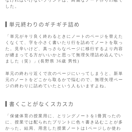
なければいけないプリントは、綺麗なノート作りの敵で
した。
単元終わりのギチギチ詰め
「単元がキリ良く終わるときにノートのページを替えた
くなくて、字を小さく書いたり行を詰めてノートを取っ
た。見辛いけど、真っさらなページに移行するより内容
が纏まってる方がいいかと思って無理矢理詰め込んでい
ました（笑）」(長野県 36歳 男性)
単元の終わり近くで次のページにいってしまうと、新単
元のノートをどこから取るかで悩むので、無理矢理ペー
ジの終わりに詰めていたという人もいますよね。
書くことがなくスカスカ
「保健体育の授業用に、とリングノートを1冊買ったの
に、授業では配られたプリントに色々書き込むことが多
かった。結局、用意した授業ノートは1ページしか使わ