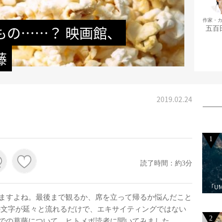
作家・
もの……？ 映画館、
五百
藤
2019.02.24
1
読了時間：約3分
「U
ますよね。最後まで観るか、席を立って帰るか悩んだこと
の文字が延々と流れるだけで、エキサイティングではない
2
での葛藤について、ヒトメボ読者に聞いてみました。