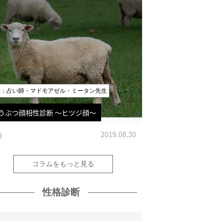
修：占い師・マドモアゼル・ミータン先生
うぶつ顔相性診断 〜ヒツジ顔〜
0
2019.08.30
コラムをもっと見る
性格診断