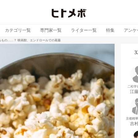
カテゴリ一覧
専門家一覧
ライター一覧
特集
アンケ
るもの……？ 映画館、エンドロールでの葛藤
二松学
江
京都精
吉