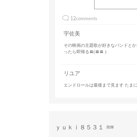
12
comments
宇佐美
その映画の主題歌が好きなバンドとか
ったら即帰る〓(〓〓 )
リユア
エンドロールは最後まで見ます たま
ｙｕｋｉ８５３１
雨輝