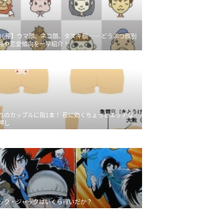
36種】ウマ顔、ネコ顔、タヌキ顔…… どうぶつ顔別
格や恋愛傾向を一挙紹介！
れのカップルに指1本！ 夜に効くちょっとエッチな
押し
ック・ジャックはいくら稼いだか？