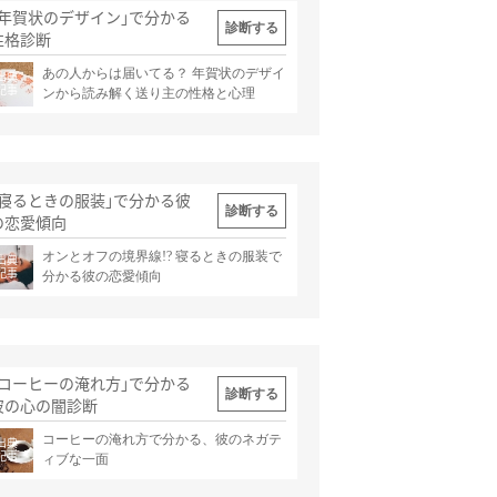
｢年賀状のデザイン｣で分かる
診断する
性格診断
あの人からは届いてる？ 年賀状のデザイ
出典
記事
ンから読み解く送り主の性格と心理
｢寝るときの服装｣で分かる彼
診断する
の恋愛傾向
オンとオフの境界線!? 寝るときの服装で
出典
記事
分かる彼の恋愛傾向
｢コーヒーの淹れ方｣で分かる
診断する
彼の心の闇診断
コーヒーの淹れ方で分かる、彼のネガテ
出典
記事
ィブな一面