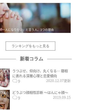
「一人になりたい」と言う人、3つの理由
ランキングをもっと見る
新着コラム
うつぶせ、仰向け、丸くなる… 寝相
3.8
に表れる深層心理と恋愛傾向
9
2020.12.07更新
どうぶつ顔相性診断 〜はんにゃ顔〜
4.0
9
2019.09.15