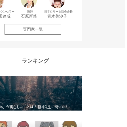
カウンセラー
医師
日本ロリータ協会会長
田達成
石原新菜
青木美沙子
専門家一覧
ランキング
MA」が実在したことは？ 皆神先生に聞いた！