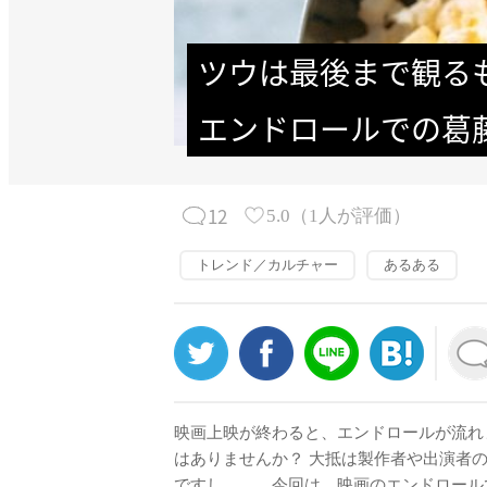
ツウは最後まで観る
エンドロールでの葛
12
5.0
（
1
人が評価）
トレンド／カルチャー
あるある
映画上映が終わると、エンドロールが流れ
はありませんか？ 大抵は製作者や出演者
ですし……。今回は、映画のエンドロール