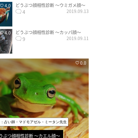
どうぶつ顔相性診断 〜ウミガメ顔〜
4.0
4
2019.09.13
どうぶつ顔相性診断 〜カッパ顔〜
4.0
9
2019.09.11
0.0
修：占い師・マドモアゼル・ミータン先生
うぶつ顔相性診断 〜カエル顔〜