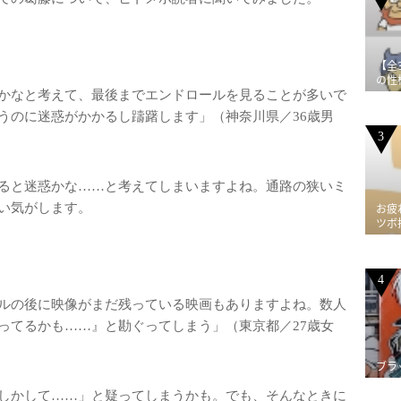
【全
の性
かなと考えて、最後までエンドロールを見ることが多いで
うのに迷惑がかかるし躊躇します」（神奈川県／36歳男
3
ると迷惑かな……と考えてしまいますよね。通路の狭いミ
い気がします。
お疲
ツボ
4
ルの後に映像がまだ残っている映画もありますよね。数人
ってるかも……』と勘ぐってしまう」（東京都／27歳女
ブラ
しかして……」と疑ってしまうかも。でも、そんなときに