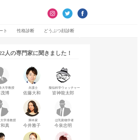
ート
性格診断
どうぶつ顔診断
322人の専門家に聞きました！
舎大学教授
弁護士
擬似科学ウォッチャー
藤茂博
佐藤大和
皆神龍太郎
華大学准教授
脚本家
ほ乳動物学者
村和真
今井雅子
今泉忠明