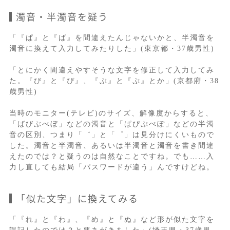
濁音・半濁音を疑う
「『ぱ』と『ば』を間違えたんじゃないかと、半濁音を
濁音に換えて入力してみたりした」(東京都・37歳男性)
「とにかく間違えやすそうな文字を修正して入力してみ
た。『び』と『ぴ』、『ぶ』と『ぷ』とか」(京都府・38
歳男性)
当時のモニター(テレビ)のサイズ、解像度からすると、
「ばびぶべぼ」などの濁音と「ぱぴぷぺぽ」などの半濁
音の区別、つまり「゛」と「゜」は見分けにくいもので
した。濁音と半濁音、あるいは半濁音と濁音を書き間違
えたのでは？と疑うのは自然なことですね。でも……入
力し直しても結局「パスワードが違う」んですけどね。
「似た文字」に換えてみる
「『れ』と『わ』、『め』と『ぬ』など形が似た文字を