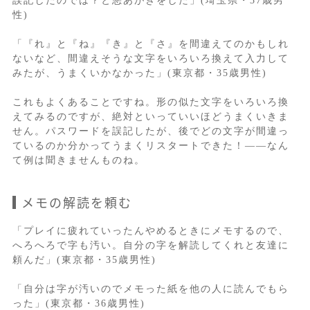
誤記したのでは？と悪あがきをした」(埼玉県・37歳男
性)
「『れ』と『ね』『き』と『さ』を間違えてのかもしれ
ないなど、間違えそうな文字をいろいろ換えて入力して
みたが、うまくいかなかった」(東京都・35歳男性)
これもよくあることですね。形の似た文字をいろいろ換
えてみるのですが、絶対といっていいほどうまくいきま
せん。パスワードを誤記したが、後でどの文字が間違っ
ているのか分かってうまくリスタートできた！――なん
て例は聞きませんものね。
メモの解読を頼む
「プレイに疲れていったんやめるときにメモするので、
へろへろで字も汚い。自分の字を解読してくれと友達に
頼んだ」(東京都・35歳男性)
「自分は字が汚いのでメモった紙を他の人に読んでもら
った」(東京都・36歳男性)