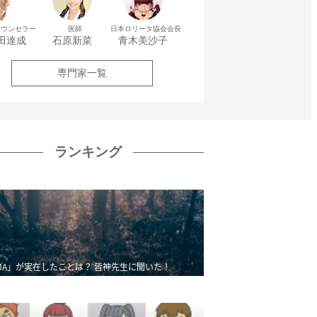
カウンセラー
医師
日本ロリータ協会会長
田達成
石原新菜
青木美沙子
専門家一覧
ランキング
MA」が実在したことは？ 皆神先生に聞いた！