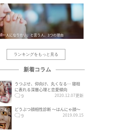
「一人になりたい」と言う人、3つの理由
ランキングをもっと見る
新着コラム
うつぶせ、仰向け、丸くなる… 寝相
3.8
に表れる深層心理と恋愛傾向
9
2020.12.07更新
どうぶつ顔相性診断 〜はんにゃ顔〜
4.0
9
2019.09.15