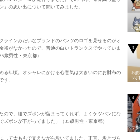
ン」の思い出について聞いてみました。
【全
の性
クラインみたいなブランドのパンツのロゴを見せるのがオ
3
余裕がなかったので、普通の白いトランクスでやっていま
35歳男性・東京都）
める年頃。オシャレにかける心意気は大きいのにお財布の
お疲
ツボ
です。
4
たので、腰でズボンが留まってくれず、よくケツパンにな
でズボンが下がってました」（35歳男性・東京都）
ブラ
にして太ももで支えながら歩いてました。正直、歩きづら