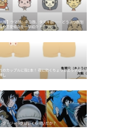
36種】ウマ顔、ネコ顔、タヌキ顔…… どうぶつ顔別
格や恋愛傾向を一挙紹介！
れのカップルに指1本！ 夜に効くちょっとエッチな
押し
ック・ジャックはいくら稼いだか？