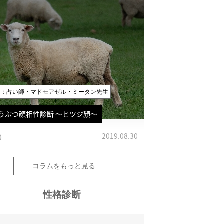
修：占い師・マドモアゼル・ミータン先生
うぶつ顔相性診断 〜ヒツジ顔〜
0
2019.08.30
コラムをもっと見る
性格診断