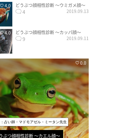
どうぶつ顔相性診断 〜ウミガメ顔〜
4.0
4
2019.09.13
どうぶつ顔相性診断 〜カッパ顔〜
4.0
9
2019.09.11
0.0
修：占い師・マドモアゼル・ミータン先生
うぶつ顔相性診断 〜カエル顔〜