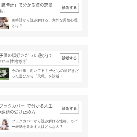
「腕時計」で分かる彼の恋愛
診断する
傾向
腕時計から読み解ける、意外な男性心理
出典
記事
とは？
｢子供の頃好きだった遊び｣で
診断する
分かる性格診断
今の仕事、向いてる？ 子どもの頃好きだ
出典
記事
った遊びから「天職」を診断！
｢ブックカバー｣で分かる人生
診断する
の課題の受け止め方
ブックカバーから読み解ける性格。カバ
出典
記事
ー表紙を裏返す人はどんな人？