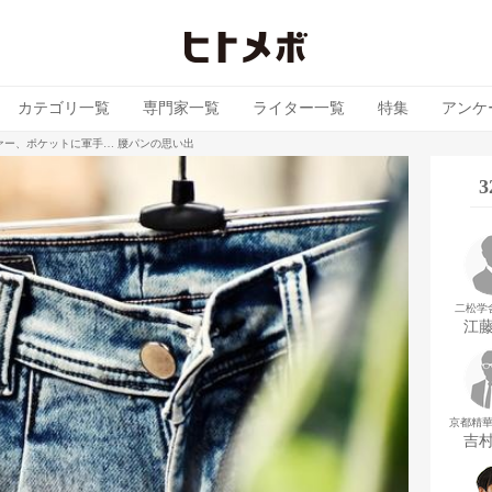
カテゴリ一覧
専門家一覧
ライター一覧
特集
アンケ
ァー、ポケットに軍手… 腰パンの思い出
二松学
江
京都精
吉