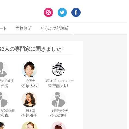
ート
性格診断
どうぶつ顔診断
322人の専門家に聞きました！
舎大学教授
弁護士
擬似科学ウォッチャー
藤茂博
佐藤大和
皆神龍太郎
華大学准教授
脚本家
ほ乳動物学者
村和真
今井雅子
今泉忠明