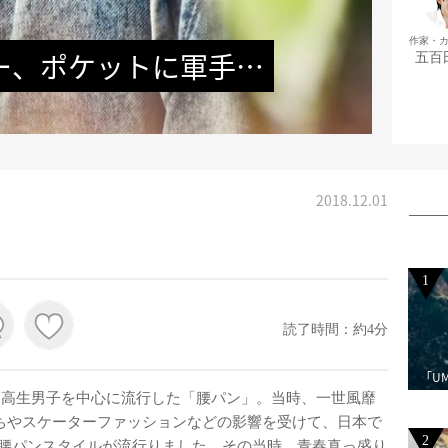
作家・
ー、ポケットに軍手…
五百
2018.12.01
1
読了時間：約4分
「U
けて中高生男子を中心に流行した「腰パン」。当時、一世風靡
ちやスケーターファッションなどの影響を受けて、日本で
2
腰パンスタイルが流行りました。その当時、青春真っ盛り