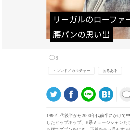
リーガルのローファ
腰パンの思い出
8
トレンド／カルチャー
あるある
1990年代後半から2000年代前半にか
したヒップホップ、B系ミュージシャンた
も腰でズボンをはき、下着をチラ見せする