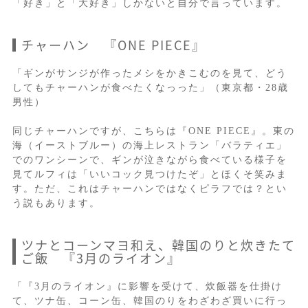
「好き」と「大好き」しかないと自分で言っています。
チャーハン 『ONE PIECE』
「ギンがサンジが作ったメシをかきこむのを見て、どう
してもチャーハンが食べたくなっった」（東京都・28歳
男性）
同じチャーハンですが、こちらは『ONE PIECE』。東の
海（イーストブルー）の海上レストラン「バラティエ」
でのワンシーンで、ギンが泣きながら食べている様子を
見てルフィは「いいコック見つけたぞ」とほくそ笑みま
す。ただ、これはチャーハンではなくピラフでは？とい
う説もあります。
ツナとコーンマヨ和え、韓国のりと炊きたて
ご飯 『3月のライオン』
「『3月のライオン』に影響を受けて、炊飯器を仕掛け
て、ツナ缶、コーン缶、韓国のりをわざわざ買いに行っ