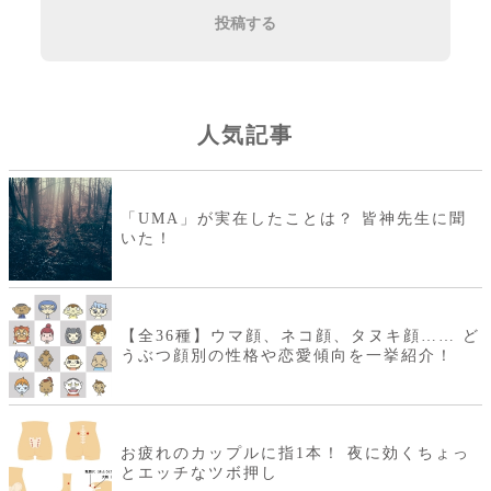
投稿する
人気記事
「UMA」が実在したことは？ 皆神先生に聞
いた！
【全36種】ウマ顔、ネコ顔、タヌキ顔…… ど
うぶつ顔別の性格や恋愛傾向を一挙紹介！
お疲れのカップルに指1本！ 夜に効くちょっ
とエッチなツボ押し