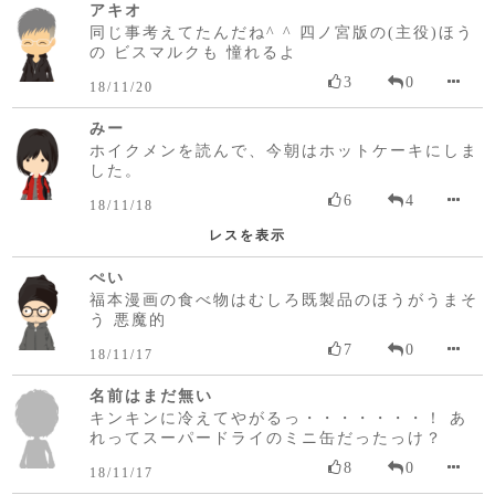
アキオ
同じ事考えてたんだね^ ^ 四ノ宮版の(主役)ほう
の ビスマルクも 憧れるよ
3
0
18/11/20
みー
ホイクメンを読んで、今朝はホットケーキにしま
した。
6
4
18/11/18
レスを表示
ぺい
福本漫画の食べ物はむしろ既製品のほうがうまそ
う 悪魔的
7
0
18/11/17
名前はまだ無い
キンキンに冷えてやがるっ・・・・・・・！ あ
れってスーパードライのミニ缶だったっけ？
8
0
18/11/17