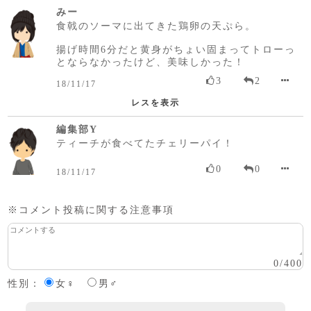
みー
食戟のソーマに出てきた鶏卵の天ぷら。
揚げ時間6分だと黄身がちょい固まってトローっ
とならなかったけど、美味しかった！
3
2
18/11/17
レスを表示
編集部Y
ティーチが食べてたチェリーパイ！
0
0
18/11/17
※コメント投稿に関する注意事項
0
/
400
性別：
女♀
男♂