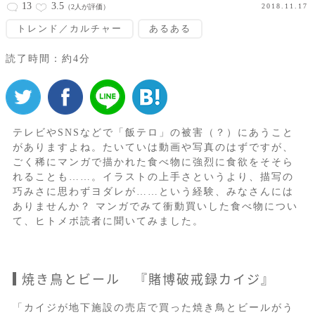
13
3.5
2018.11.17
（2人が評価）
トレンド／カルチャー
あるある
読了時間：約4分
テレビやSNSなどで「飯テロ」の被害（？）にあうこと
がありますよね。たいていは動画や写真のはずですが、
ごく稀にマンガで描かれた食べ物に強烈に食欲をそそら
れることも……。イラストの上手さというより、描写の
巧みさに思わずヨダレが……という経験、みなさんには
ありませんか？ マンガでみて衝動買いした食べ物につい
て、ヒトメボ読者に聞いてみました。
焼き鳥とビール 『賭博破戒録カイジ』
「カイジが地下施設の売店で買った焼き鳥とビールがう