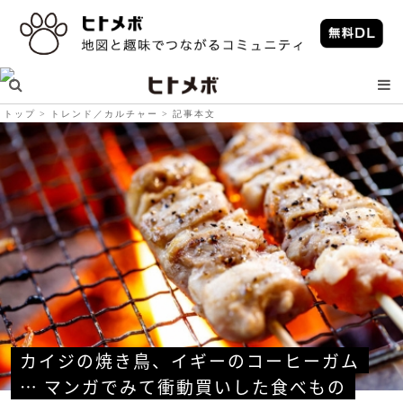
トップ
トレンド／カルチャー
記事本文
カイジの焼き鳥、イギーのコーヒーガム
… マンガでみて衝動買いした食べもの