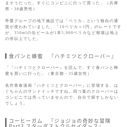
まそうだった。すぐにコンビニに行って買った」（兵庫
県・38歳男性）
帝愛グループの地下施設では「ペリカ」という独自の通
貨が使われていました。「10ペリカ＝1円」のレートです
が、350mlの缶ビールが1本5,000ペリカなど相場は地上
の倍以上でした。
食パンと蜂蜜 『ハチミツとクローバー』
「『ハチミツとクローバー』を読んで、すぐ食パンと蜂
蜜を買いに行った」（東京都・35歳女性）
名作青春漫画『ハチミツとクローバー』に登場する、は
ぐちゃんのサンドイッチですね。四つ葉のクローバーは
コンビニでは売っていませんので、自分で探すしかない
でしょう。
コーヒーガム 『ジョジョの奇妙な冒険
Part3 スターダストクルセイダース』