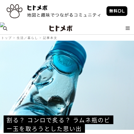
トップ
生活／暮らし
記事本文
割る？ コンロで炙る？ ラムネ瓶のビ
ー玉を取ろうとした思い出