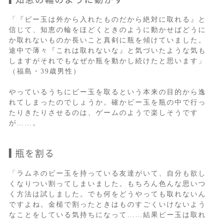
「『ビー玉は外から入れたものだから絶対に取れる』と
信じて、知恵の輪をほどくときのように動かせばどうに
か取れないものか長いこと真剣に瓶を傾けていました。
途中で薄々『これは取れないな』と気づいたような気も
しますがそれでもなぜか瓶を動かし続けたと思います」
（福島・39歳男性）
やっているうちにビー玉を取るという本来の目的から逸
れてしまったのでしょうか。確かビー玉を瓶の中で行っ
たりきたりさせるのは、ゲームのようで楽しそうです
が……。
瓶を割る
「ラムネのビー玉を持っている友達がいて、自分も欲し
くなりつい割ってしまいました。もちろん色んな思いつ
く方法は試しました。でも何をどうやっても取れないん
ですよね。金槌で割ったときはものすごくいけないよう
なことをしている気持ちになって……結果ビー玉は取れ