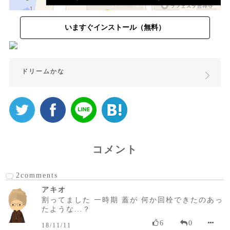
いますぐインストール（無料）
ドリームかな
コメント
2comments
アキオ
割ってました 一時期 蓋が 何か回栓できたのあっ
たような…？
6
0
18/11/11