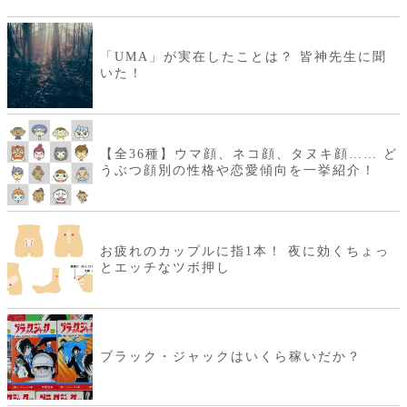
「UMA」が実在したことは？ 皆神先生に聞
いた！
【全36種】ウマ顔、ネコ顔、タヌキ顔…… ど
うぶつ顔別の性格や恋愛傾向を一挙紹介！
お疲れのカップルに指1本！ 夜に効くちょっ
とエッチなツボ押し
ブラック・ジャックはいくら稼いだか？