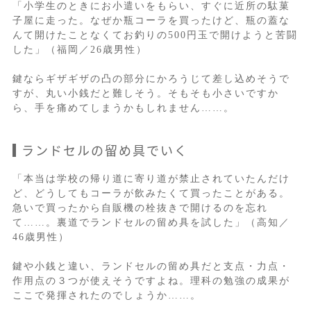
「小学生のときにお小遣いをもらい、すぐに近所の駄菓
子屋に走った。なぜか瓶コーラを買ったけど、瓶の蓋な
んて開けたことなくてお釣りの500円玉で開けようと苦闘
した」（福岡／26歳男性）
鍵ならギザギザの凸の部分にかろうじて差し込めそうで
すが、丸い小銭だと難しそう。そもそも小さいですか
ら、手を痛めてしまうかもしれません……。
ランドセルの留め具でいく
「本当は学校の帰り道に寄り道が禁止されていたんだけ
ど、どうしてもコーラが飲みたくて買ったことがある。
急いで買ったから自販機の栓抜きで開けるのを忘れ
て……。裏道でランドセルの留め具を試した」（高知／
46歳男性）
鍵や小銭と違い、ランドセルの留め具だと支点・力点・
作用点の３つが使えそうですよね。理科の勉強の成果が
ここで発揮されたのでしょうか……。