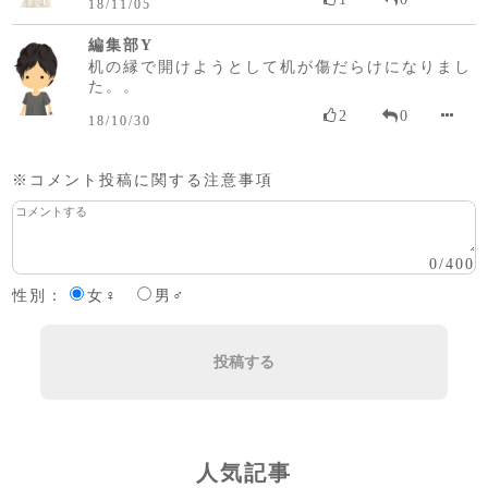
18/11/05
編集部Y
机の縁で開けようとして机が傷だらけになりまし
た。。
2
0
18/10/30
※コメント投稿に関する注意事項
0
/
400
性別：
女♀
男♂
投稿する
人気記事