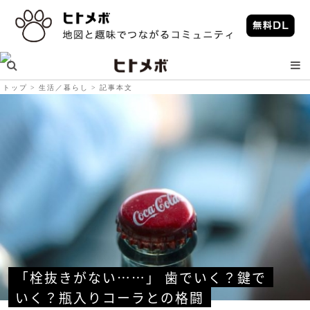
トップ
生活／暮らし
記事本文
「栓抜きがない……」 歯でいく？鍵で
いく？瓶入りコーラとの格闘