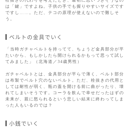
栓抜きの代わりを考えたとき、最初に思いつきそうなの
は「鍵」ですよね。子供の手でも握りやすいサイズです
ですし……。ただ、テコの原理が使えないので難しそ
う。
ベルトの金具でいく
「当時ガチャベルトを持ってて、ちょうど金具部分が平
たいから、もしかしたら開けられるかもって思って試し
てみました」（北海道／34歳男性）
ガチャベルトとは、金具部分が平らで薄く、ベルト部分
は布製でベルト穴のないベルト。ただ、栓抜きの代用と
しては耐性が弱く、瓶の蓋を開ける前に曲がったり、壊
れてしまいそうです。コーラを飲んで幸せだったはずの
未来が、親に怒られるという悲しい結末に終わってしま
った人もいるのでは？
小銭でいく