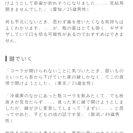
けようとして前歯が折れそうになりました……。笑結局
開きませんでした」（愛知／25歳男性）
何も手元にないとき、思わず歯を使いたくなる気持ちは
よくわかります。……が、瓶の蓋はとても固く、ギザギ
ザしていて口を切る可能性があるのでおすすめはできま
せん。
鍵でいく
「コーラが開けられないことに気づいたとき、固いもの
といったら首から下げていた家の鍵しかなく、てこの原
理で開けようとした」（東京／23歳女性）
「冷蔵庫のなかにあった瓶コーラを飲みたくて、でも栓
抜きが見当たらず……。迷った末に鍵で開けようとしま
したが、鍵が少し変形してしまって『まずい……』と思
ってやめた。子どもの頃の話です笑」（新潟／49歳男
性）