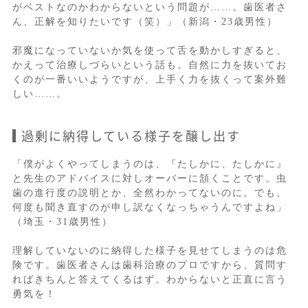
がベストなのかわからないという問題が……。歯医者さ
ん、正解を知りたいです（笑）」（新潟・23歳男性）
邪魔になっていないか気を使って舌を動かしすぎると、
かえって治療しづらいという話も。自然に力を抜いてお
くのが一番いいようですが、上手く力を抜くって案外難
しい……。
過剰に納得している様子を醸し出す
「僕がよくやってしまうのは、『たしかに、たしかに』
と先生のアドバイスに対しオーバーに頷くことです。虫
歯の進行度の説明とか、全然わかってないのに。でも、
何度も聞き直すのが申し訳なくなっちゃうんですよね」
（埼玉・31歳男性）
理解していないのに納得した様子を見せてしまうのは危
険です。歯医者さんは歯科治療のプロですから、質問す
ればきちんと答えてくるはず。わからないと正直に言う
勇気を！