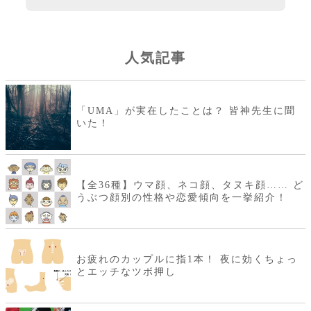
人気記事
「UMA」が実在したことは？ 皆神先生に聞
いた！
【全36種】ウマ顔、ネコ顔、タヌキ顔…… ど
うぶつ顔別の性格や恋愛傾向を一挙紹介！
お疲れのカップルに指1本！ 夜に効くちょっ
とエッチなツボ押し