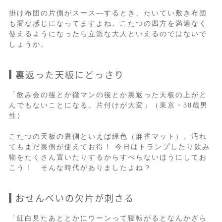
掛け布団の片側がスース―するとき、たいてい敷き布団
も変な感じになってますよね。こたつの四方を満遍なく
使えるようになったら立派な大人といえるのではないで
しょうか。
裏返った天板にどっさり
「飲み会の後とか徹マンの後とか裏返った天板の上がと
んでもないことになる。片付けが大変」（東京・38歳男
性）
こたつの天板の裏側といえば緑色（麻雀マット）。汚れ
てもまだ裏側が使えてお得！ 今日はトランプしたり飲み
物をたくさん置いたりするからすべらないほうにしてお
こう！ そんな時代がありましたよね？
おせんべいの欠片が刺さる
「紅白見たあととかにウーンって寝転がるとなんかざら