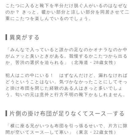
こたつに入ると靴下を半分だけ脱ぐ人がいるのはなぜな
のか？ きっと、暖かい部分と涼しい部分を同居させて二
重にこたつを楽しんでいるのでしょう。
異臭がする
「みんなで入っていると誰かの足なのかオナラなのか中
がムァッと臭いときがある。我慢するかこたつから出る
か、苦渋の選択を迫られる」（北海道・28歳女性）
犯人はこの中にいる！ はずなんだけど、漏れなければ
どうということはない。気づかなかったことにしてそっ
と掛け布団を閉じた経験のある人はきっと多いでしょ
う。匂いの元は意外と行方不明の靴下かもしれません。
片側の掛け布団が足りなくてスース―する
「横に座る兄がいつも布団を引っ張るせいで、片方に隙
間が空いてスース―して寒い」（東京・22歳女性）