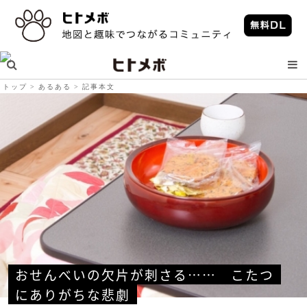
トップ
あるある
記事本文
おせんべいの欠片が刺さる……　こたつ
にありがちな悲劇