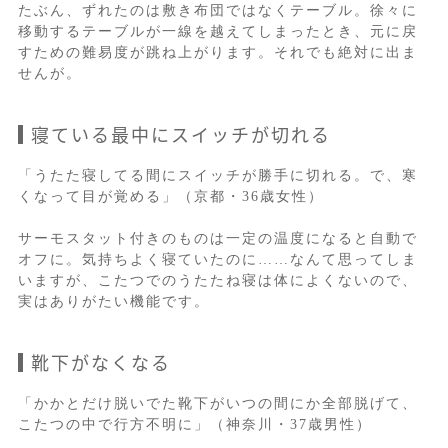
たぶん、ずれたのは敷き布団ではなくテーブル。徐々に
移動するテーブルが一線を越えてしまったとき、元に戻
すための難易度が跳ね上がります。それでも絶対に出ま
せんが。
寝ている最中にスイッチが切れる
「うたた寝してる間にスイッチが勝手に切れる。で、寒
くなって目が覚める」（京都・36歳女性）
サーモスタット付きのものは一定の温度になると自動で
オフに。気持ちよく寝ていたのに……なんて思ってしま
いますが、こたつでのうたたね寝は体によくないので、
実はありがたい機能です。
靴下がなくなる
「かかとだけ脱いでた靴下がいつの間にか全部脱げて、
こたつの中で行方不明に」（神奈川・37歳男性）