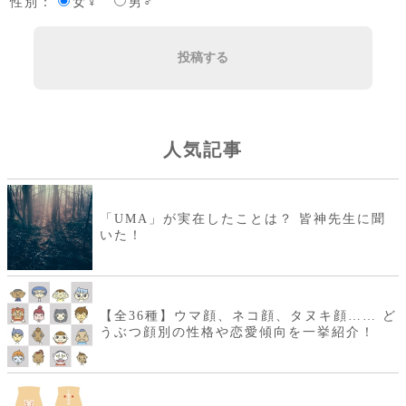
性別：
女♀
男♂
投稿する
人気記事
「UMA」が実在したことは？ 皆神先生に聞
いた！
【全36種】ウマ顔、ネコ顔、タヌキ顔…… ど
うぶつ顔別の性格や恋愛傾向を一挙紹介！