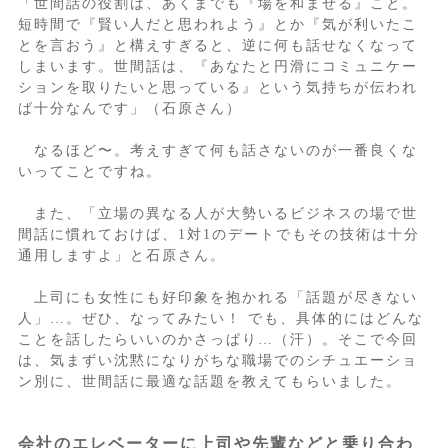
「世間話の役割は、あくまでも『場を和ませる』こと。
短時間で『賢い人だと思われよう』とか『気が利いたこ
とを言おう』と構えすぎると、逆に何も話せなくなって
しまいます。世間話は、『あなたと円滑にコミュニケー
ションを取りたいと思っている』という気持ちが伝われ
ば十分なんです」（石原さん）
なるほど〜。考えすぎて何も話さないのが一番良くな
いってことですね。
また、「立場の異なる人が大勢いるビジネスの場で世
間話に慣れておけば、1対1のデートでもその技術は十分
通用しますよ」と石原さん。
上司にも女性にも好印象を抱かれる「話題が尽きない
人」…。ぜひ、なってみたい！ でも、具体的にはどんな
ことを話したらいいのかさっぱり…（汗）。そこで今回
は、気まずい沈黙になりがちな職場でのシチュエーショ
ン別に、世間話に最適な話題を教えてもらいました。
会社のエレベーターに上司や先輩などと乗り合わ