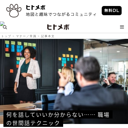
トップ
マナー／常識
記事本文
何を話していいか分からない…… 職場
の世間話テクニック