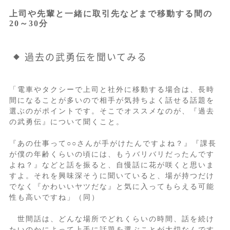
上司や先輩と一緒に取引先などまで移動する間の
20～30分
過去の武勇伝を聞いてみる
「電車やタクシーで上司と社外に移動する場合は、長時
間になることが多いので相手が気持ちよく話せる話題を
選ぶのがポイントです。そこでオススメなのが、『過去
の武勇伝』について聞くこと。
『あの仕事って○○さんが手がけたんですよね？』『課長
が僕の年齢くらいの頃には、もうバリバリだったんです
よね？』などと話を振ると、自慢話に花が咲くと思いま
すよ。それを興味深そうに聞いていると、場が持つだけ
でなく『かわいいヤツだな』と気に入ってもらえる可能
性も高いですね」（同）
世間話は、どんな場所でどれくらいの時間、話を続け
たいのかによって上手に話題を選ぶことが大切なんです