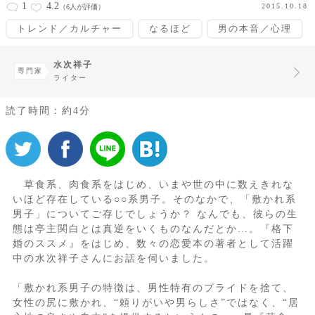
1
4.2
2015.10.18
（6人が評価）
トレンド／カルチャー
なるほど
男の本音／心理
水次祥子
専門家
ライター
読了時間：約4分
草食系、肉食系をはじめ、いまや世の中に数えきれな
いほど存在している○○系男子。そのなかで、「敷かれ系
男子」についてご存じでしょうか？ なんでも、彼らの生
態は亭主関白とは真逆をいくものなんだとか…。『格下
婚のススメ』をはじめ、数々の恋愛本の著者として活躍
中の水次祥子さんにお話を伺いました。
「敷かれ系男子の特徴は、男性特有のプライドを捨て、
女性の尻に敷かれ、“頼りがいや男らしさ”ではなく、“居