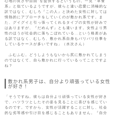
心地の良さや自由”を提供するというもの。一見『草食
系』と似ているようですが、彼らと違い恋愛に消極的な
訳ではなく、むしろ『この人』と決めた女性に対しては
情熱的にアプローチをしていくのが敷かれ系です。ま
た、グイグイと引っ張ってくれるタイプの女性が好みで
はありますが、『だめんず』とも違います。女性より男
性のほうが社会的に落ちこぼれている…という格差があ
る訳ではなく、むしろ、敷かれ系自身もバリバリ仕事を
しているケースが多いですね」（水次さん）
ふむふむ。どうしようもないから尻に敷かれてしまう
のではなくて、自ら敷かれに行っているってことですよ
ね？
敷かれ系男子は、自分より頑張っている女性
が好き！
「そうですね。彼らは自分より頑張っている女性が好き
で、ハツラツとしたその姿を見ることに喜びを感じてい
るのです。ですから、女性が活躍することに対し、社会
的な劣等感や引け目を感じることもありません。『自分