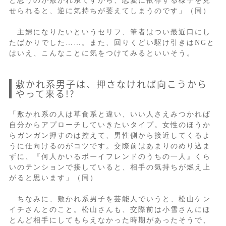
と思うのが敷かれ系ですから、恋愛に依存する様子を見
せられると、逆に気持ちが萎えてしまうのです」（同）
主婦になりたいというセリフ、筆者はつい最近口にし
たばかりでした……。また、回りくどい駆け引きはNGと
はいえ、こんなことに気をつけてみるといいそう。
敷かれ系男子は、押さなければ向こうから
やって来る!?
「敷かれ系の人は草食系と違い、いい人さえみつかれば
自分からアプローチしていきたいタイプ。女性のほうか
らガンガン押すのは控えて、男性側から接近してくるよ
うに仕向けるのがコツです。交際前はあまりのめり込ま
ずに、『何人かいるボーイフレンドのうちの一人』くら
いのテンションで接していると、相手の気持ちが燃え上
がると思います」（同）
ちなみに、敷かれ系男子を芸能人でいうと、松山ケン
イチさんとのこと。松山さんも、交際前は小雪さんにほ
とんど相手にしてもらえなかった時期があったそうで、