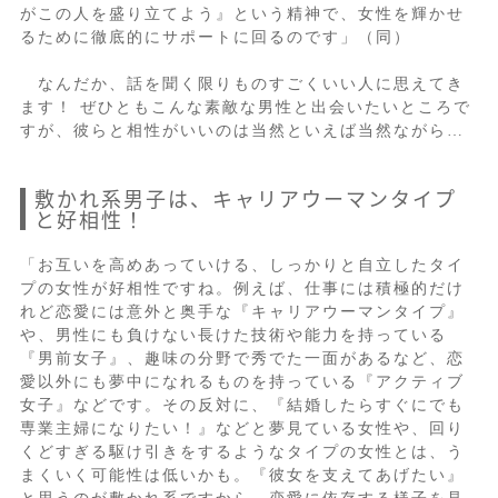
がこの人を盛り立てよう』という精神で、女性を輝かせ
るために徹底的にサポートに回るのです」（同）
なんだか、話を聞く限りものすごくいい人に思えてき
ます！ ぜひともこんな素敵な男性と出会いたいところで
すが、彼らと相性がいいのは当然といえば当然ながら…
敷かれ系男子は、キャリアウーマンタイプ
と好相性！
「お互いを高めあっていける、しっかりと自立したタイ
プの女性が好相性ですね。例えば、仕事には積極的だけ
れど恋愛には意外と奥手な『キャリアウーマンタイプ』
や、男性にも負けない長けた技術や能力を持っている
『男前女子』、趣味の分野で秀でた一面があるなど、恋
愛以外にも夢中になれるものを持っている『アクティブ
女子』などです。その反対に、『結婚したらすぐにでも
専業主婦になりたい！』などと夢見ている女性や、回り
くどすぎる駆け引きをするようなタイプの女性とは、う
まくいく可能性は低いかも。『彼女を支えてあげたい』