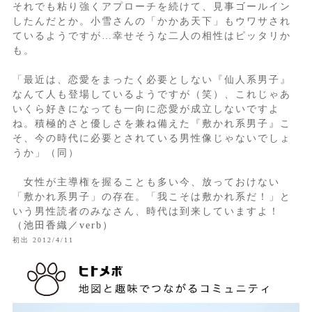
それでも粘り強くアプローチを続けて、見事ゴールイン
したんだとか。小雪さんの「かかあ天下」もウワサされ
ているようですが…幸せそうな二人の相性はピッタリか
も。
「最近は、恋愛をまったく必要としない『仙人系男子』
なんて人も登場しているようですが（笑）、これじゃあ
いくら好きになっても一向に恋愛が成立しないですよ
ね。積極的さと優しさを兼ね備えた『敷かれ系男子』こ
そ、今の時代に必要とされている男性像じゃないでしょ
うか」（同）
女性が主導権を握ることも多い今、放っておけない
「敷かれ系男子」の存在。「我こそは敷かれ系だ！」と
いう男性読者のみなさん、時代は到来していますよ！
（池田香織／verb）
初出 2012/4/11