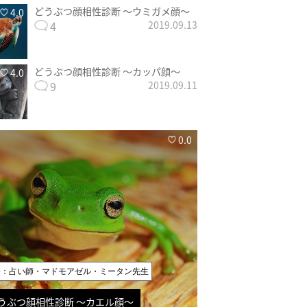
どうぶつ顔相性診断 〜ウミガメ顔〜
4.0
4
2019.09.13
どうぶつ顔相性診断 〜カッパ顔〜
4.0
9
2019.09.11
0.0
修：占い師・マドモアゼル・ミータン先生
うぶつ顔相性診断 〜カエル顔〜