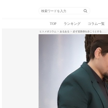
TOP
ランキング
コラム一覧
ヒトメボコラム
あるある
必ず道路側を歩こうとする……