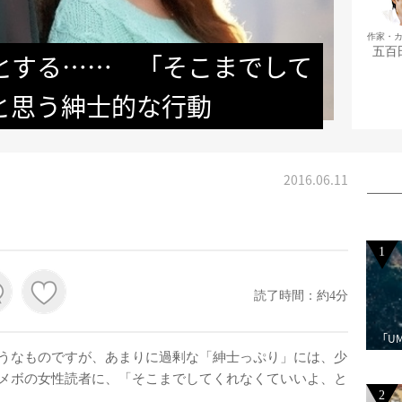
作家・
五百
とする……　「そこまでして
と思う紳士的な行動
2016.06.11
1
読了時間：約4分
「U
うなものですが、あまりに過剰な「紳士っぷり」には、少
メボの女性読者に、「そこまでしてくれなくていいよ、と
2