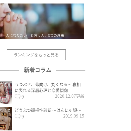
「一人になりたい」と言う人、3つの理由
ランキングをもっと見る
新着コラム
うつぶせ、仰向け、丸くなる… 寝相
3.8
に表れる深層心理と恋愛傾向
9
2020.12.07更新
どうぶつ顔相性診断 〜はんにゃ顔〜
4.0
9
2019.09.15