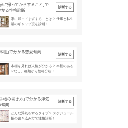
｢家に帰ってからすること｣で
診断する
分かる性格診断
家に帰ってまずすることは？ 仕事と私生
出典
記事
活のギャップ度を診断！
｢本棚｣で分かる恋愛傾向
診断する
本棚を見れば人格が分かる？ 本棚のある
出典
記事
orなし、種類から性格分析！
｢手帳の書き方｣で分かる浮気
診断する
の傾向
どんな浮気をするタイプ？ スケジュール
出典
記事
帳の書き込み方で性格診断！