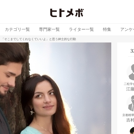
カテゴリ一覧
専門家一覧
ライター一覧
特集
アンケ
 「そこまでしてくれなくていいよ」と思う紳士的な行動
二松学
江
京都精
吉