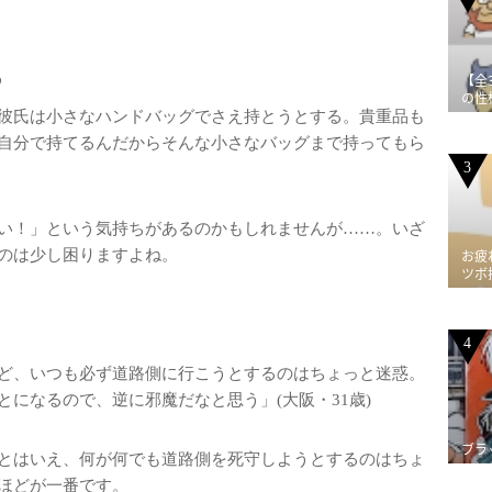
る
【全
の性
彼氏は小さなハンドバッグでさえ持とうとする。貴重品も
自分で持てるんだからそんな小さなバッグまで持ってもら
3
い！」という気持ちがあるのかもしれませんが……。いざ
のは少し困りますよね。
お疲
ツボ
4
ど、いつも必ず道路側に行こうとするのはちょっと迷惑。
になるので、逆に邪魔だなと思う」(大阪・31歳)
ブラ
とはいえ、何が何でも道路側を死守しようとするのはちょ
ほどが一番です。