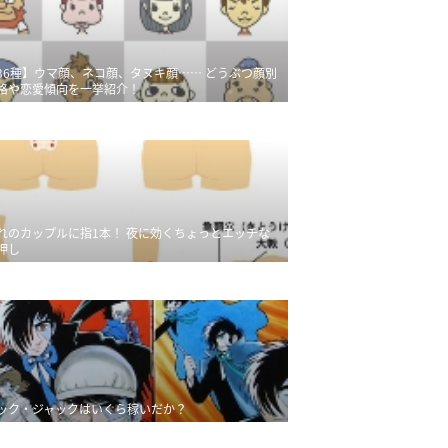
36種】ウマ顔、ネコ顔、タヌキ顔…… どうぶつ顔別
格や恋愛傾向を一挙紹介！
れのカップルに指1本！ 夜に効くちょっとエッチな
押し
ック・ジャックはいくら稼いだか？