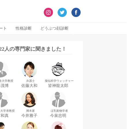
ート
性格診断
どうぶつ顔診断
322人の専門家に聞きました！
舎大学教授
弁護士
擬似科学ウォッチャー
藤茂博
佐藤大和
皆神龍太郎
華大学准教授
脚本家
ほ乳動物学者
村和真
今井雅子
今泉忠明