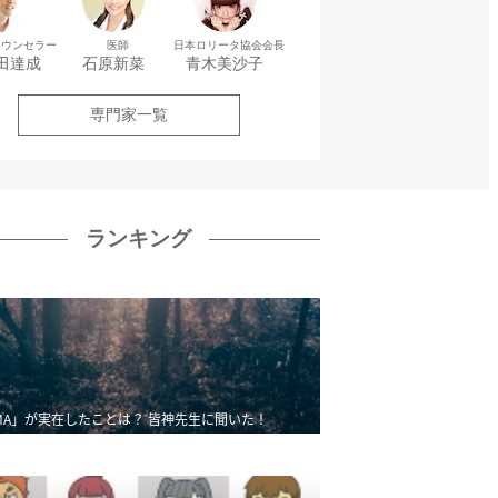
カウンセラー
医師
日本ロリータ協会会長
田達成
石原新菜
青木美沙子
専門家一覧
ランキング
MA」が実在したことは？ 皆神先生に聞いた！