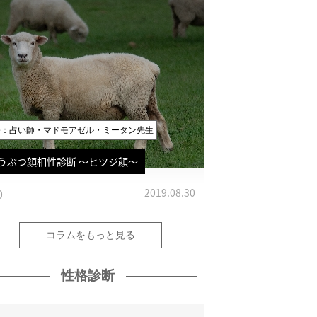
修：占い師・マドモアゼル・ミータン先生
うぶつ顔相性診断 〜ヒツジ顔〜
0
2019.08.30
コラムをもっと見る
性格診断