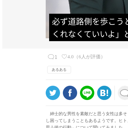
必ず道路側を歩こう
くれなくていいよ」
1
4.0
（
6
人が評価）
あるある
紳士的な男性を素敵だと思う女性は多そ
し困ってしまうこともあるようです。ヒト
思う彼の行動」について聞いてみました。