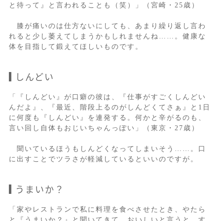
と待って』と言われることも（笑）」（宮崎・25歳）
膝が痛いのは仕方ないにしても、あまり繰り返し言わ
れると少し萎えてしまうかもしれませんね……。健康な
体を目指して鍛えてほしいものです。
しんどい
「『しんどい』が口癖の彼は、『仕事がすごくしんどい
んだよ』、『最近、階段上るのがしんどくてさぁ』と1日
に何度も『しんどい』を連発する。何かと辛がるのも、
言い回し自体もおじいちゃんっぽい」（東京・27歳）
聞いているほうもしんどくなってしまいそう……。口
に出すことでツラさが軽減しているといいのですが。
うまいか？
「家やレストランで私に料理を食べさせたとき、やたら
と『うまいか？』と聞いてきて、おいしいと言うと、す