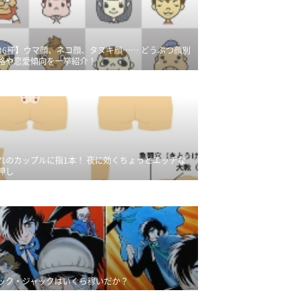
36種】ウマ顔、ネコ顔、タヌキ顔…… どうぶつ顔別
格や恋愛傾向を一挙紹介！
れのカップルに指1本！ 夜に効くちょっとエッチな
押し
ック・ジャックはいくら稼いだか？