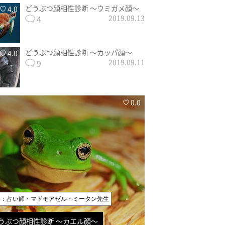
どうぶつ顔相性診断 〜ウミガメ顔〜
4.0
4
2019.09.13
どうぶつ顔相性診断 〜カッパ顔〜
4.0
9
2019.09.11
0.0
修：占い師・マドモアゼル・ミータン先生
うぶつ顔相性診断 〜カエル顔〜