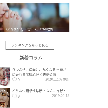
「一人になりたい」と言う人、3つの理由
ランキングをもっと見る
新着コラム
うつぶせ、仰向け、丸くなる… 寝相
3.8
に表れる深層心理と恋愛傾向
9
2020.12.07更新
どうぶつ顔相性診断 〜はんにゃ顔〜
4.0
9
2019.09.15