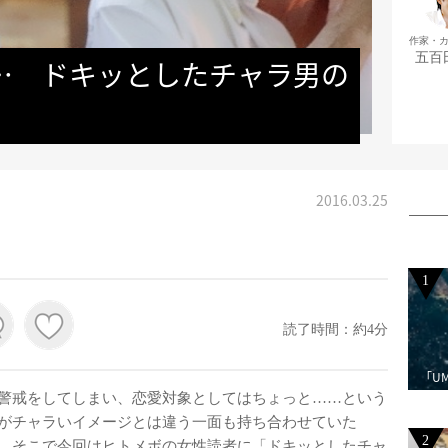
作家・
五百
…　ドキッとしたチャラ男の
2016.03.25
1
読了時間：約4分
「U
警戒をしてしまい、恋愛対象としてはちょっと……という
がチャラいイメージとは違う一面も持ち合わせていた
2
 そこで今回はヒトメボの女性読者に「ドキッとしたチャ