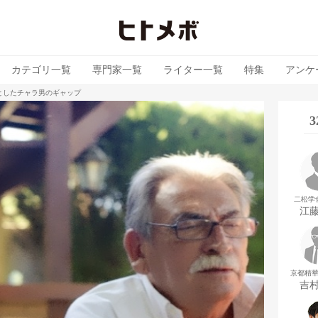
カテゴリ一覧
専門家一覧
ライター一覧
特集
アンケ
としたチャラ男のギャップ
二松学
江
京都精
吉