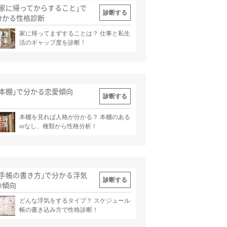
｢家に帰ってからすること｣で
診断する
分かる性格診断
家に帰ってまずすることは？ 仕事と私生
出典
記事
活のギャップ度を診断！
｢本棚｣で分かる恋愛傾向
診断する
本棚を見れば人格が分かる？ 本棚のある
出典
記事
orなし、種類から性格分析！
｢手帳の書き方｣で分かる浮気
診断する
の傾向
どんな浮気をするタイプ？ スケジュール
出典
記事
帳の書き込み方で性格診断！