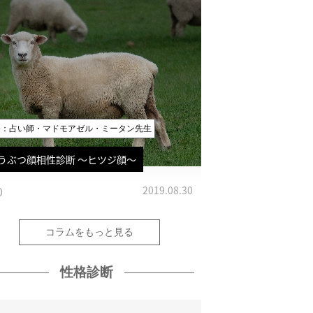
修：占い師・マドモアゼル・ミータン先生
うぶつ顔相性診断 〜ヒツジ顔〜
0
2019.08.30
コラムをもっと見る
性格診断