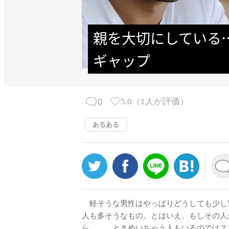
親を大切にしている
ギャップ
0
5.0
（
1
人が評価）
あるある
軽そうな男性はやっぱりどうしても少し
人も多そうなもの。とはいえ、もしその人
ら……、ときめいちゃう人もいるのでは？