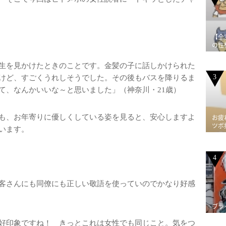
【全
の性
生を見かけたときのことです。金髪の子に話しかけられた
3
けど、すごくうれしそうでした。その後もバスを降りるま
て、なんかいいな～と思いました」（神奈川・21歳）
も、お年寄りに優しくしている姿を見ると、安心しますよ
お疲
ツボ
います。
4
客さんにも同僚にも正しい敬語を使っていのでかなり好感
ブラ
好印象ですね！ きっとこれは女性でも同じこと。気をつ