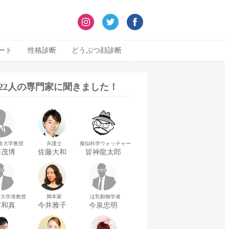
ート
性格診断
どうぶつ顔診断
322人の専門家に聞きました！
舎大学教授
弁護士
擬似科学ウォッチャー
藤茂博
佐藤大和
皆神龍太郎
華大学准教授
脚本家
ほ乳動物学者
村和真
今井雅子
今泉忠明