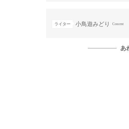
小鳥遊みどり
ライター
Concent
あ