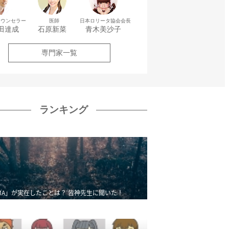
カウンセラー
医師
日本ロリータ協会会長
田達成
石原新菜
青木美沙子
専門家一覧
ランキング
MA」が実在したことは？ 皆神先生に聞いた！