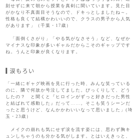
刻せずに来て朝から授業を真剣に聞いています。見た目
がかなり不真面目そうなので、ドキっとしましたね～。
性格も良くて結構かわいいので、クラスの男子から人気
があります」（千葉・17歳）
「面倒くさがり」「やる気がなさそう」など、なぜか
マイナスな印象が多いギャルだからこそのギャップです
ね。うんと印象が良くなります。
涙もろい
「一緒にギャグ映画を見に行った時、みんな笑っている
のに、隣で何故か号泣してました。びっくりして、どう
したの？ と聞くと『ヒロインがずっと好きだった男性
と結ばれて感動した』だって……。そこも笑うシーンだ
ったと思うけど、なんかかわいいなって思いました」(埼
玉・23歳）
メイクの崩れも気にせず涙を流す姿には、思わず胸キ
ュンしちゃうのも分かる気がします。とはいえきっと、