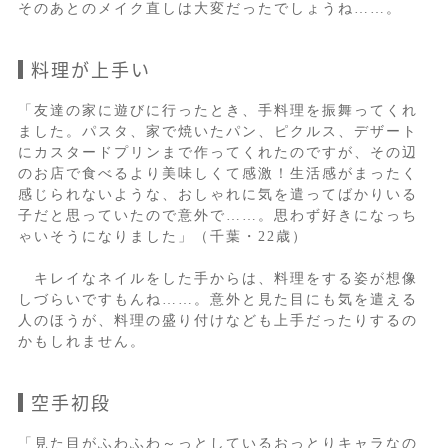
そのあとのメイク直しは大変だったでしょうね……。
料理が上手い
「友達の家に遊びに行ったとき、手料理を振舞ってくれ
ました。パスタ、家で焼いたパン、ピクルス、デザート
にカスタードプリンまで作ってくれたのですが、その辺
のお店で食べるより美味しくて感激！生活感がまったく
感じられないような、おしゃれに気を遣ってばかりいる
子だと思っていたので意外で……。思わず好きになっち
ゃいそうになりました」（千葉・22歳）
キレイなネイルをした手からは、料理をする姿が想像
しづらいですもんね……。意外と見た目にも気を遣える
人のほうが、料理の盛り付けなども上手だったりするの
かもしれません。
空手初段
「見た目がふわふわ～っとしているおっとりキャラなの