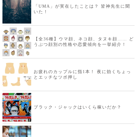
「UMA」が実在したことは？ 皆神先生に聞
いた！
【全36種】ウマ顔、ネコ顔、タヌキ顔…… ど
うぶつ顔別の性格や恋愛傾向を一挙紹介！
お疲れのカップルに指1本！ 夜に効くちょっ
とエッチなツボ押し
ブラック・ジャックはいくら稼いだか？