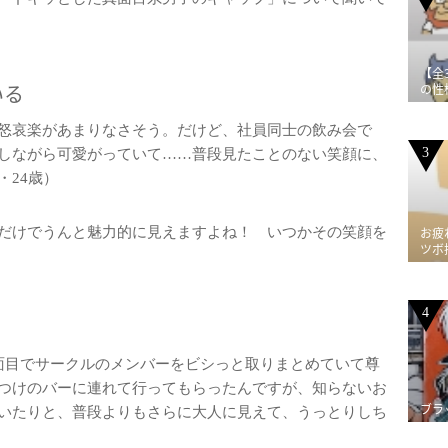
【全
いる
の性
怒哀楽があまりなさそう。だけど、社員同士の飲み会で
3
しながら可愛がっていて……普段見たことのない笑顔に、
・24歳）
だけでうんと魅力的に見えますよね！ いつかその笑顔を
お疲
ツボ
4
面目でサークルのメンバーをビシっと取りまとめていて尊
つけのバーに連れて行ってもらったんですが、知らないお
ブラ
いたりと、普段よりもさらに大人に見えて、うっとりしち