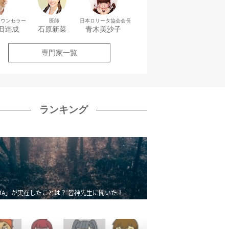
カウンセラー
医師
日本ロリータ協会会長
田達成
石原新菜
青木美沙子
専門家一覧
ランキング
MA」が実在したことは？ 皆神先生に聞いた！