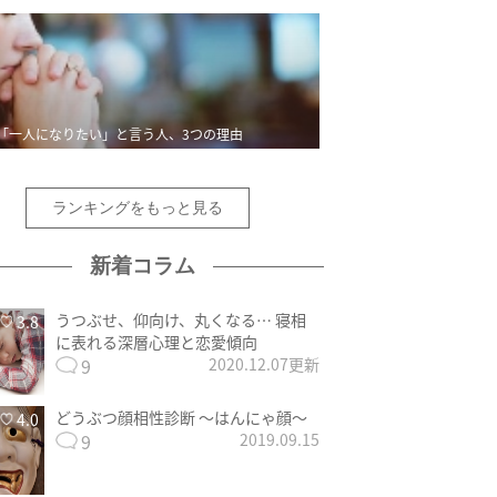
「一人になりたい」と言う人、3つの理由
ランキングをもっと見る
新着コラム
うつぶせ、仰向け、丸くなる… 寝相
3.8
に表れる深層心理と恋愛傾向
9
2020.12.07更新
どうぶつ顔相性診断 〜はんにゃ顔〜
4.0
9
2019.09.15