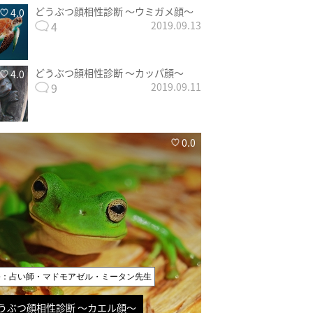
どうぶつ顔相性診断 〜ウミガメ顔〜
4.0
4
2019.09.13
どうぶつ顔相性診断 〜カッパ顔〜
4.0
9
2019.09.11
0.0
修：占い師・マドモアゼル・ミータン先生
うぶつ顔相性診断 〜カエル顔〜