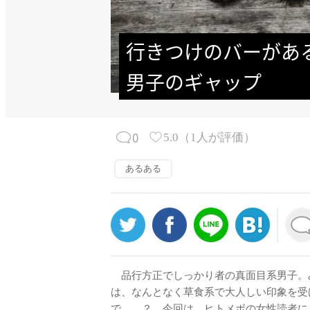
行きつけのバーがあ
男子のギャップ
0
5.0
（
1
人が評価）
あるある
品行方正でしっかり者の真面目系男子。
は、なんとなく草食系で大人しい印象を受
で……？ 今回は、ヒトメボの女性読者に