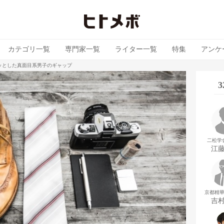
カテゴリ一覧
専門家一覧
ライター一覧
特集
アンケ
ッとした真面目系男子のギャップ
二松学
江
京都精
吉