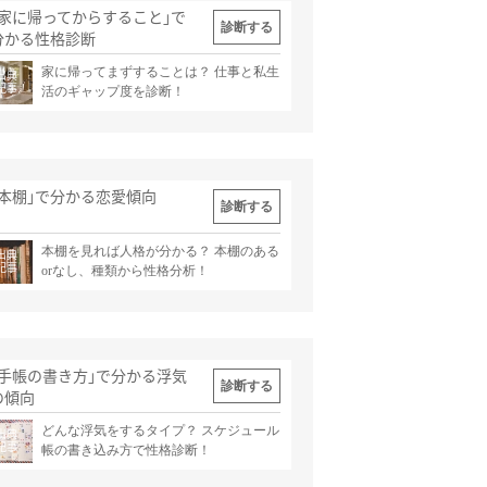
｢家に帰ってからすること｣で
診断する
分かる性格診断
家に帰ってまずすることは？ 仕事と私生
出典
記事
活のギャップ度を診断！
｢本棚｣で分かる恋愛傾向
診断する
本棚を見れば人格が分かる？ 本棚のある
出典
記事
orなし、種類から性格分析！
｢手帳の書き方｣で分かる浮気
診断する
の傾向
どんな浮気をするタイプ？ スケジュール
出典
記事
帳の書き込み方で性格診断！