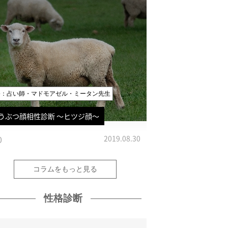
修：占い師・マドモアゼル・ミータン先生
うぶつ顔相性診断 〜ヒツジ顔〜
0
2019.08.30
コラムをもっと見る
性格診断