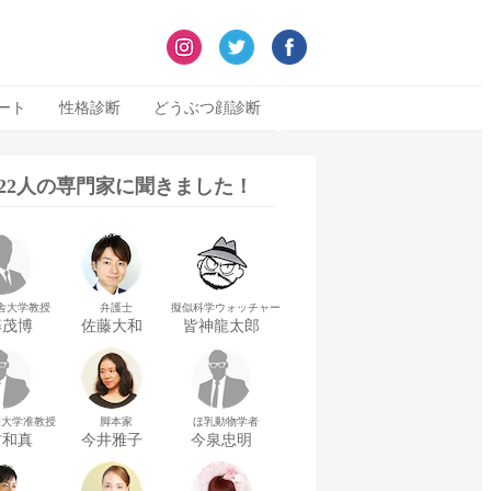
ート
性格診断
どうぶつ顔診断
322人の専門家に聞きました！
舎大学教授
弁護士
擬似科学ウォッチャー
藤茂博
佐藤大和
皆神龍太郎
華大学准教授
脚本家
ほ乳動物学者
村和真
今井雅子
今泉忠明