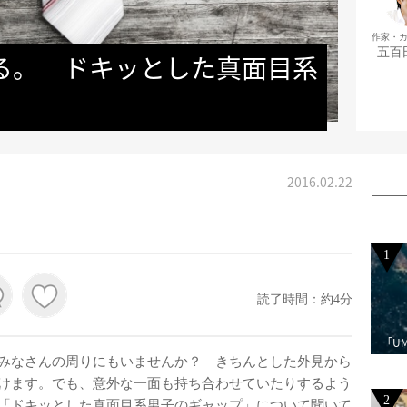
作家・
五百
る。　ドキッとした真面目系
2016.02.22
1
読了時間：約4分
「U
みなさんの周りにもいませんか？ きちんとした外見から
けます。でも、意外な一面も持ち合わせていたりするよう
2
「ドキッとした真面目系男子のギャップ」について聞いて