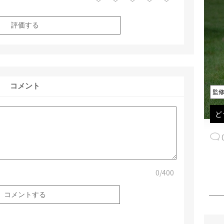
評価する
コメント
監
ど
0
/400