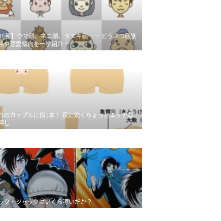
36種】ウマ顔、ネコ顔、タヌキ顔…… どうぶつ顔別
格や恋愛傾向を一挙紹介！
れのカップルに指1本！ 夜に効くちょっとエッチな
押し
ック・ジャックはいくら稼いだか？