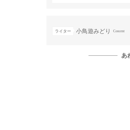
小鳥遊みどり
ライター
Concent
あ