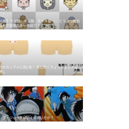
36種】ウマ顔、ネコ顔、タヌキ顔…… どうぶつ顔別
格や恋愛傾向を一挙紹介！
れのカップルに指1本！ 夜に効くちょっとエッチな
押し
ック・ジャックはいくら稼いだか？