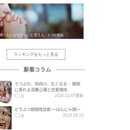
「一人になりたい」と言う人、3つの理由
ランキングをもっと見る
新着コラム
うつぶせ、仰向け、丸くなる… 寝相
3.8
に表れる深層心理と恋愛傾向
9
2020.12.07更新
どうぶつ顔相性診断 〜はんにゃ顔〜
4.0
9
2019.09.15