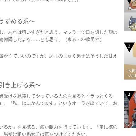
うずめる系～
【全
の性
じ。あれは狙いすぎだと思う。マフラーで口を隠した顔の
輪郭隠しだよな……とも思う」（東京・29歳男性）
3
暖かくていいのですが、あまのじゃく男子はそうした甘え
お疲
ツボ
引き上げる系～
4
男受けを意識してやっている人のを見るとイラっとくる
）。『私、はにかんでます』というオーラが出ていて、お
ブラ
いるか」を見破る、鋭い眼力を持っています。「単に彼の
、男受け狙い系女子は気をつけてください。