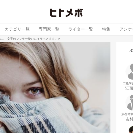
カテゴリ一覧
専門家一覧
ライター一覧
特集
アンケ
る… 女子のマフラー使いにイラっとすること
二松学
江
京都精
吉