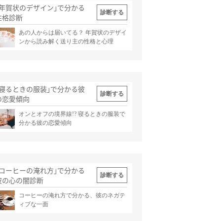
｢年賀状のデザイン｣で分かる
診断する
性格診断
あの人からは届いてる？ 年賀状のデザイ
出典
記事
ンから読み解く送り主の性格と心理
｢寝るときの服装｣で分かる彼
診断する
の恋愛傾向
オンとオフの境界線!? 寝るときの服装で
出典
記事
分かる彼の恋愛傾向
｢コーヒーの淹れ方｣で分かる
診断する
彼の心の闇診断
コーヒーの淹れ方で分かる、彼のネガテ
出典
記事
ィブな一面