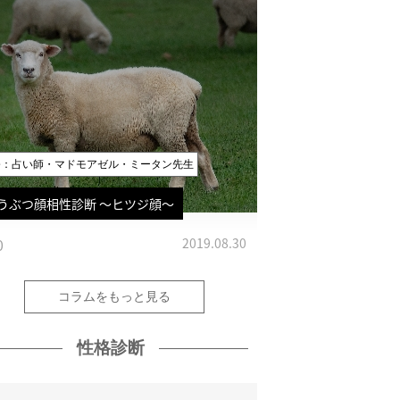
修：占い師・マドモアゼル・ミータン先生
うぶつ顔相性診断 〜ヒツジ顔〜
0
2019.08.30
コラムをもっと見る
性格診断