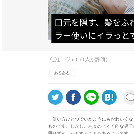
口元を隠す、髪をふ
ラー使いにイラっと
1
5.0
（
1
人が評価）
あるある
使い方ひとつでいかようにもかわいくな
ものです。しかし、あまのじゃく的な男子
用せずイラっとすることもあるようです。