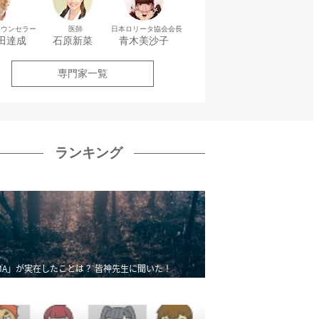
カウンセラー
医師
日本ロリータ協会会長
田達成
石原新菜
青木美沙子
専門家一覧
ランキング
MA」が実在したことは？ 皆神先生に聞いた！