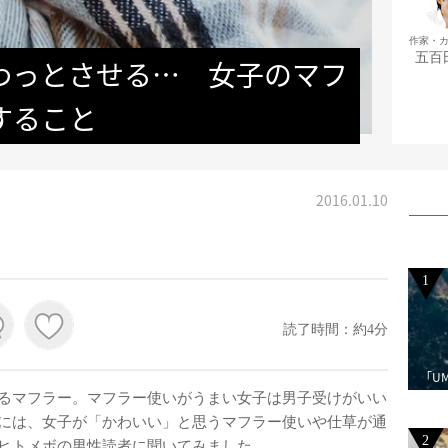
作家・
五百
わっとさせる…　女子のマフ
すること
2016.01.10
1
読了時間：約4分
「U
るマフラー。マフラー使いがうまい女子は男子受けがいい
には、女子が「かわいい」と思うマフラー使いや仕草が通
2
ヒトメボの男性読者に聞いてみました。