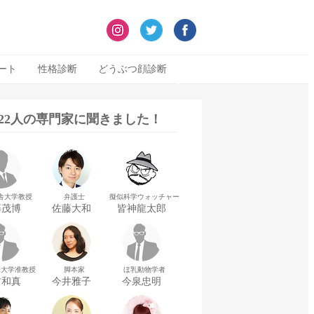
ート
性格診断
どうぶつ顔診断
322人の専門家に聞きました！
舎大学教授
弁護士
擬似科学ウォッチャー
藤茂博
佐藤大和
皆神龍太郎
華大学准教授
脚本家
ほ乳動物学者
村和真
今井雅子
今泉忠明