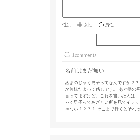
性別
女性
男性
1
comments
名前はまだ無い
あまのじゃく男子ってなんですか？？
か何様だよって感じです。 あと髪の
言ってますけど、これを書いた人は、
ゃく男子ってあざとい所を見てイラッ
ゃない？？？？ そこまで行くとそれ