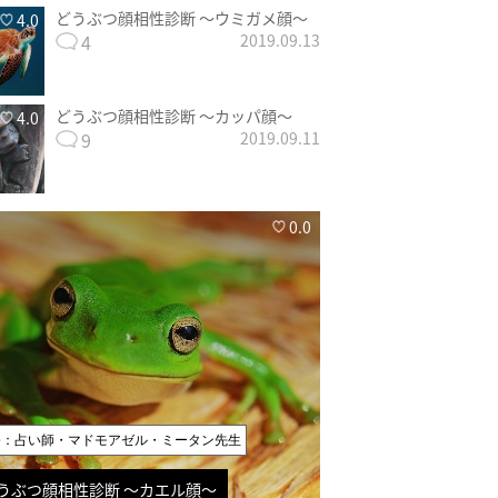
どうぶつ顔相性診断 〜ウミガメ顔〜
4.0
4
2019.09.13
どうぶつ顔相性診断 〜カッパ顔〜
4.0
9
2019.09.11
0.0
修：占い師・マドモアゼル・ミータン先生
うぶつ顔相性診断 〜カエル顔〜