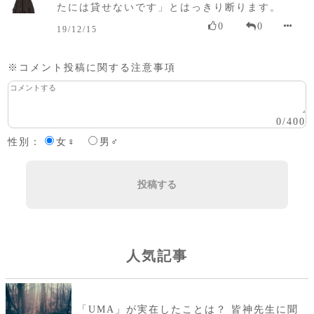
たには貸せないです」とはっきり断ります。
0
0
19/12/15
※コメント投稿に関する注意事項
0
/
400
性別：
女♀
男♂
投稿する
人気記事
「UMA」が実在したことは？ 皆神先生に聞