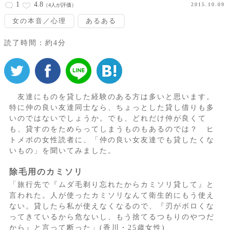
1
4.8
2015.10.09
（4人が評価）
女の本音／心理
あるある
読了時間：約4分
友達にものを貸した経験のある方は多いと思います。
特に仲の良い友達同士なら、ちょっとした貸し借りも多
いのではないでしょうか。でも、どれだけ仲が良くて
も、貸すのをためらってしまうものもあるのでは？ ヒ
トメボの女性読者に、「仲の良い女友達でも貸したくな
いもの」を聞いてみました。
除毛用のカミソリ
「旅行先で『ムダ毛剃り忘れたからカミソリ貸して』と
言われた。人が使ったカミソリなんて衛生的にもう使え
ない。貸したら私が使えなくなるので、『刃がボロくな
ってきているから危ないし、もう捨てるつもりのやつだ
から』と言って断った」(香川・25歳女性)