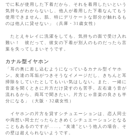
でに私が使用した下着だから、それを着用したいという
気持ちがわからないし、他人が着用した下着なんてもう
使用できません。肌、特にデリケートな部分が触れるも
のは他人に貸せない」（兵庫・31歳女性）
たとえキレイに洗濯をしても、気持ちの面で受け入れ
難い！ 彼だって、彼女の下着が別人のものだったら言
葉を失ってしまいそうです。
カナル型イヤホン
「耳の奥に差し込むようになっているカナル型イヤホ
ン。友達の耳垢がつきそうなイメージだし、きちんと耳
掃除をしていたとしてもいい気はしない。また、一緒に
音楽を聞くときに片方だけ貸すのも苦手。左右違う音が
流れるから、両耳で聞きたい。片方じゃ音楽の良さも半
分になる」（大阪・32歳女性）
イヤホンの片方を貸すシチュエーションは、恋人同士
や両想い同士だったらときめくシチュエーションとなる
こともあるのですが……。“友達”という他人の場合、そ
の壁は超えられないようです。