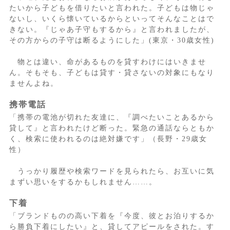
たいから子どもを借りたいと言われた。子どもは物じゃ
ないし、いくら懐いているからといってそんなことはで
きない。『じゃあ子守もするから』と言われましたが、
その方からの子守は断るようにした」(東京・30歳女性)
物とは違い、命があるものを貸すわけにはいきませ
ん。そもそも、子どもは貸す・貸さないの対象にもなり
ませんよね。
携帯電話
「携帯の電池が切れた友達に、『調べたいことあるから
貸して』と言われたけど断った。緊急の通話ならともか
く、検索に使われるのは絶対嫌です」（長野・29歳女
性）
うっかり履歴や検索ワードを見られたら、お互いに気
まずい思いをするかもしれません……。
下着
「ブランドものの高い下着を『今度、彼とお泊りするか
ら勝負下着にしたい』と、貸してアピールをされた。す