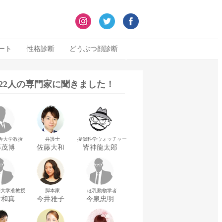
ート
性格診断
どうぶつ顔診断
322人の専門家に聞きました！
舎大学教授
弁護士
擬似科学ウォッチャー
藤茂博
佐藤大和
皆神龍太郎
華大学准教授
脚本家
ほ乳動物学者
村和真
今井雅子
今泉忠明