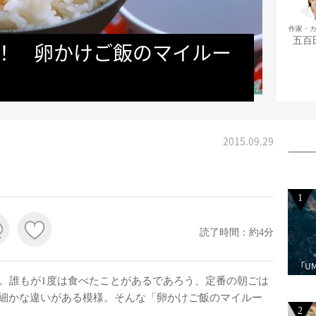
作家・
五百
ゆ！　卵かけご飯のマイルー
2015.09.29
1
読了時間：約4分
「U
。誰もが1度は食べたことがあるであろう、定番の朝ごは
細かな違いがある模様。そんな「卵かけご飯のマイルー
2