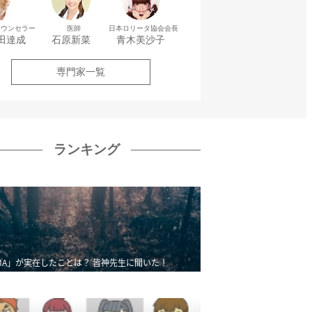
カウンセラー
医師
日本ロリータ協会会長
田達成
石原新菜
青木美沙子
専門家一覧
ランキング
MA」が実在したことは？ 皆神先生に聞いた！