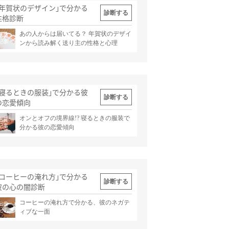
｢年賀状のデザイン｣で分かる
診断する
性格診断
あの人からは届いてる？ 年賀状のデザイ
出典
記事
ンから読み解く送り主の性格と心理
｢寝るときの服装｣で分かる彼
診断する
の恋愛傾向
オンとオフの境界線!? 寝るときの服装で
出典
記事
分かる彼の恋愛傾向
｢コーヒーの淹れ方｣で分かる
診断する
彼の心の闇診断
コーヒーの淹れ方で分かる、彼のネガテ
出典
記事
ィブな一面