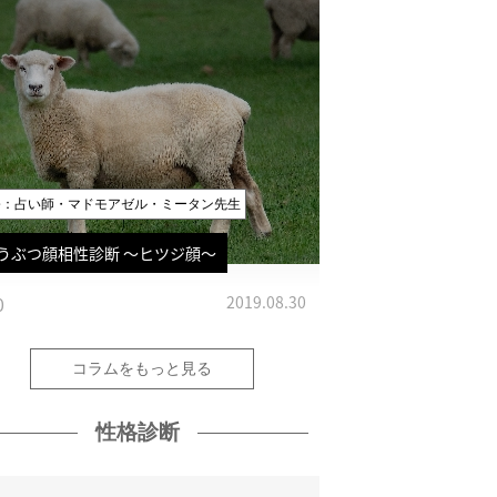
修：占い師・マドモアゼル・ミータン先生
うぶつ顔相性診断 〜ヒツジ顔〜
0
2019.08.30
コラムをもっと見る
性格診断