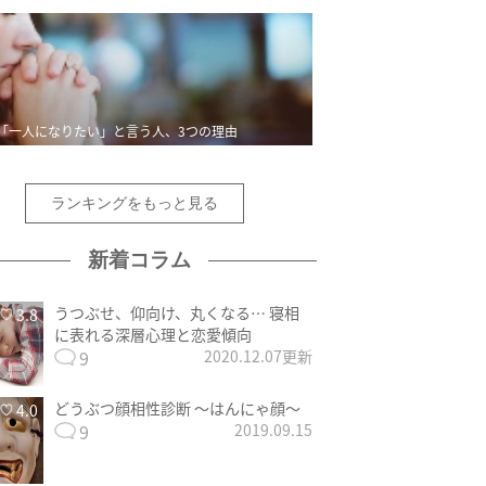
「一人になりたい」と言う人、3つの理由
ランキングをもっと見る
新着コラム
うつぶせ、仰向け、丸くなる… 寝相
3.8
に表れる深層心理と恋愛傾向
9
2020.12.07更新
どうぶつ顔相性診断 〜はんにゃ顔〜
4.0
9
2019.09.15