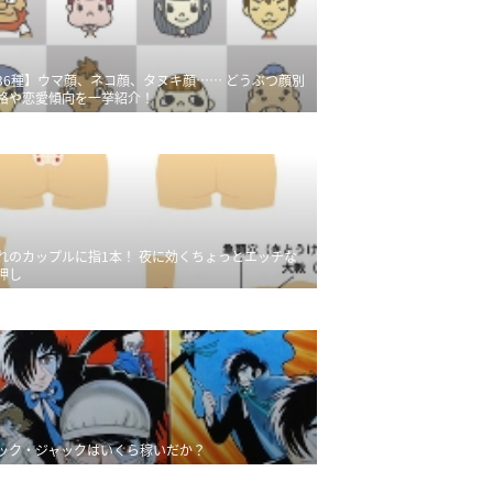
36種】ウマ顔、ネコ顔、タヌキ顔…… どうぶつ顔別
格や恋愛傾向を一挙紹介！
れのカップルに指1本！ 夜に効くちょっとエッチな
押し
ック・ジャックはいくら稼いだか？