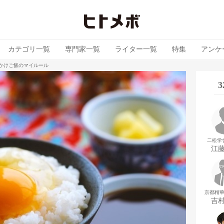
カテゴリ一覧
専門家一覧
ライター一覧
特集
アンケ
卵かけご飯のマイルール
二松学
江
京都精
吉