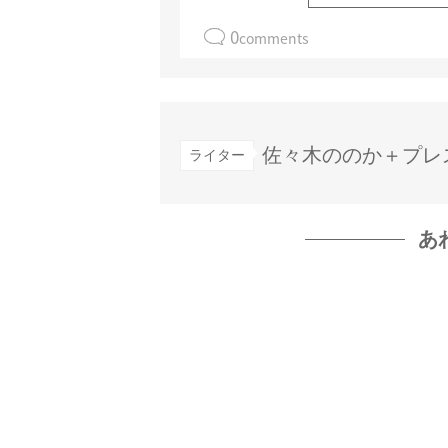
0
comments
佐々木ののか＋プレ
ライター
あ