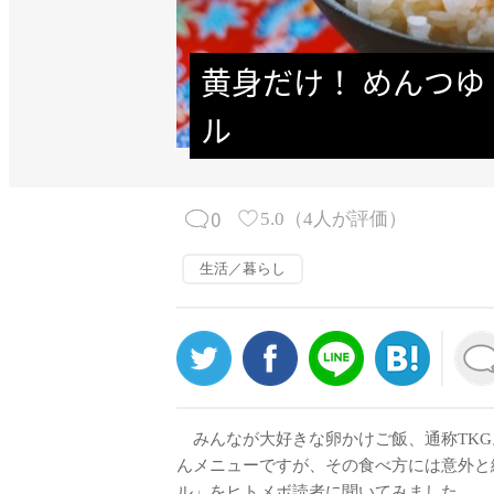
黄身だけ！ めんつ
ル
0
5.0
（
4
人が評価）
生活／暮らし
みんなが大好きな卵かけご飯、通称TKG
んメニューですが、その食べ方には意外と
ル」をヒトメボ読者に聞いてみました。