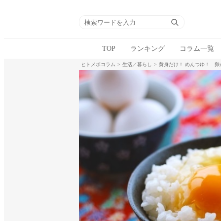
TOP
ランキング
コラム一覧
ヒトメボコラム
生活／暮らし
黄身だけ！ めんつゆ！ 