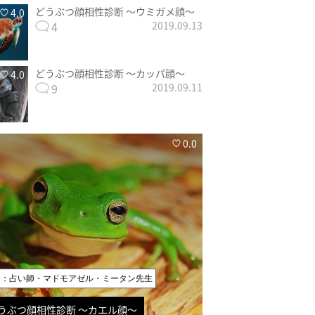
どうぶつ顔相性診断 〜ウミガメ顔〜
4.0
4
2019.09.13
どうぶつ顔相性診断 〜カッパ顔〜
4.0
9
2019.09.11
0.0
修：占い師・マドモアゼル・ミータン先生
うぶつ顔相性診断 〜カエル顔〜