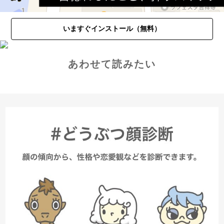
いますぐインストール（無料）
あわせて読みたい