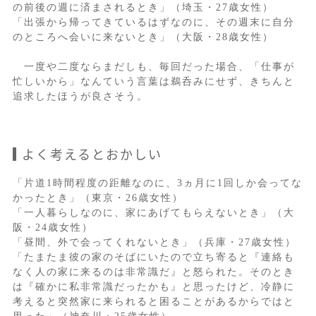
の前後の週に済まされるとき」（埼玉・27歳女性）
「出張から帰ってきているはずなのに、その週末に自分
のところへ会いに来ないとき」（大阪・28歳女性）
一度や二度ならまだしも、毎回だった場合、「仕事が
忙しいから」なんていう言葉は鵜呑みにせず、きちんと
追求したほうが良さそう。
よく考えるとおかしい
「片道1時間程度の距離なのに、3ヵ月に1回しか会ってな
かったとき」（東京・26歳女性）
「一人暮らしなのに、家にあげてもらえないとき」（大
阪・24歳女性）
「昼間、外で会ってくれないとき」（兵庫・27歳女性）
「たまたま彼の家のそばにいたので立ち寄ると『連絡も
なく人の家に来るのは非常識だ』と怒られた。そのとき
は『確かに私非常識だったかも』と思ったけど、冷静に
考えると突然家に来られると困ることがあるからではと