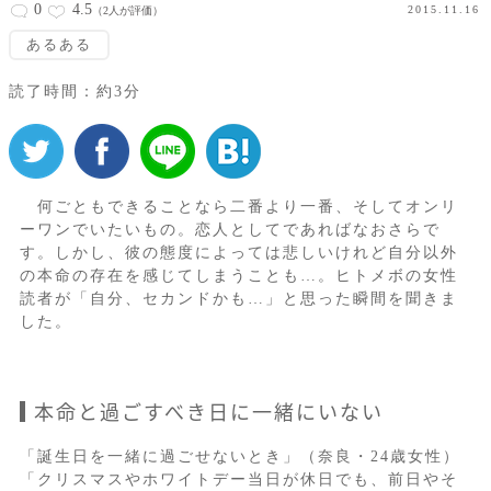
0
4.5
2015.11.16
（2人が評価）
あるある
読了時間：約3分
何ごともできることなら二番より一番、そしてオンリ
ーワンでいたいもの。恋人としてであればなおさらで
す。しかし、彼の態度によっては悲しいけれど自分以外
の本命の存在を感じてしまうことも…。ヒトメボの女性
読者が「自分、セカンドかも…」と思った瞬間を聞きま
した。
本命と過ごすべき日に一緒にいない
「誕生日を一緒に過ごせないとき」（奈良・24歳女性）
「クリスマスやホワイトデー当日が休日でも、前日やそ