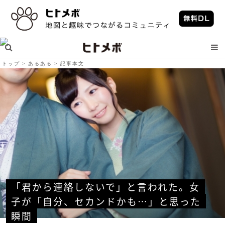
トップ
あるある
記事本文
「君から連絡しないで」と言われた。女
子が「自分、セカンドかも…」と思った
瞬間