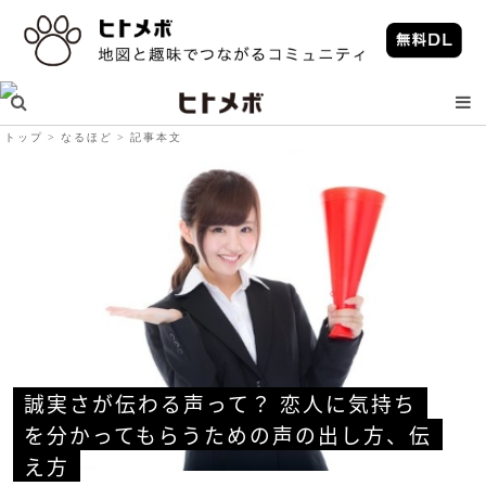
トップ
なるほど
記事本文
誠実さが伝わる声って？ 恋人に気持ち
を分かってもらうための声の出し方、伝
え方