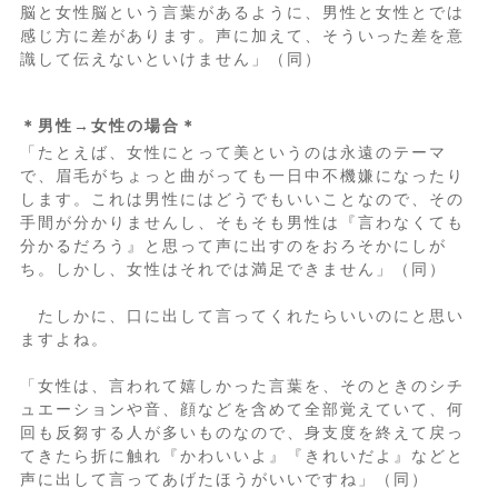
脳と女性脳という言葉があるように、男性と女性とでは
感じ方に差があります。声に加えて、そういった差を意
識して伝えないといけません」（同）
＊男性→女性の場合＊
「たとえば、女性にとって美というのは永遠のテーマ
で、眉毛がちょっと曲がっても一日中不機嫌になったり
します。これは男性にはどうでもいいことなので、その
手間が分かりませんし、そもそも男性は『言わなくても
分かるだろう』と思って声に出すのをおろそかにしが
ち。しかし、女性はそれでは満足できません」（同）
たしかに、口に出して言ってくれたらいいのにと思い
ますよね。
「女性は、言われて嬉しかった言葉を、そのときのシチ
ュエーションや音、顔などを含めて全部覚えていて、何
回も反芻する人が多いものなので、身支度を終えて戻っ
てきたら折に触れ『かわいいよ』『きれいだよ』などと
声に出して言ってあげたほうがいいですね」（同）