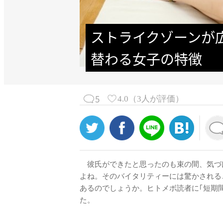
ストライクゾーンが
替わる女子の特徴
5
4.0
（
3
人が評価）
彼氏ができたと思ったのも束の間、気づけ
よね。そのバイタリティーには驚かされる
あるのでしょうか。ヒトメボ読者に｢短期
た。