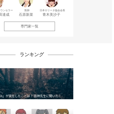
カウンセラー
医師
日本ロリータ協会会長
田達成
石原新菜
青木美沙子
専門家一覧
ランキング
MA」が実在したことは？ 皆神先生に聞いた！