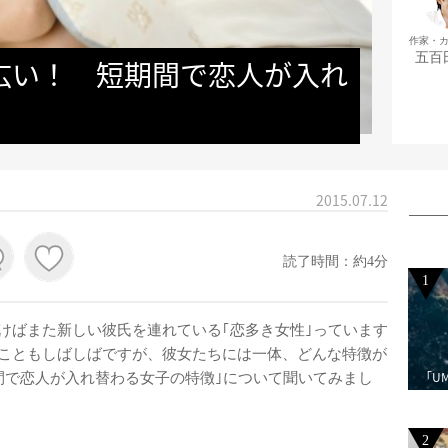
作家・
五百
広い！　短期間で恋人が入れ
2015.07.12
読了時間：約4分
1
ばまた新しい彼氏を連れている｢恋多き女性｣っています
こともしばしばですが、彼女たちには一体、どんな特徴が
「U
間で恋人が入れ替わる女子の特徴｣について聞いてみまし
2