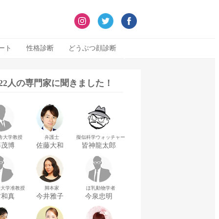
ート
性格診断
どうぶつ顔診断
322人の専門家に聞きました！
舎大学教授
弁護士
擬似科学ウォッチャー
藤茂博
佐藤大和
皆神龍太郎
華大学准教授
脚本家
ほ乳動物学者
村和真
今井雅子
今泉忠明