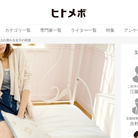
カテゴリ一覧
専門家一覧
ライター一覧
特集
アンケ
入れ替わる女子の特徴
二松学
江
京都精
吉