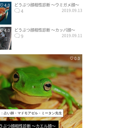
どうぶつ顔相性診断 〜ウミガメ顔〜
4.0
4
2019.09.13
どうぶつ顔相性診断 〜カッパ顔〜
4.0
9
2019.09.11
0.0
修：占い師・マドモアゼル・ミータン先生
うぶつ顔相性診断 〜カエル顔〜