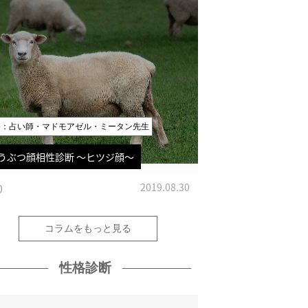
修：占い師・マドモアゼル・ミータン先生
うぶつ顔相性診断 〜ヒツジ顔〜
0
2019.08.30
コラムをもっと見る
性格診断