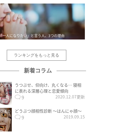
「一人になりたい」と言う人、3つの理由
ランキングをもっと見る
新着コラム
うつぶせ、仰向け、丸くなる… 寝相
3.8
に表れる深層心理と恋愛傾向
9
2020.12.07更新
どうぶつ顔相性診断 〜はんにゃ顔〜
4.0
9
2019.09.15