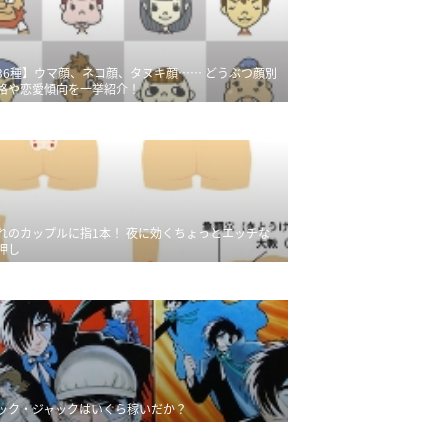
36種】ウマ顔、ネコ顔、タヌキ顔…… どうぶつ顔別
格や恋愛傾向を一挙紹介！
れのカップルに指1本！ 夜に効くちょっとエッチな
押し
ック・ジャックはいくら稼いだか？