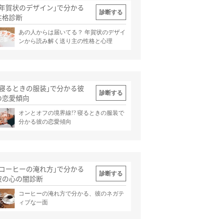
｢年賀状のデザイン｣で分かる
診断する
性格診断
あの人からは届いてる？ 年賀状のデザイ
出典
記事
ンから読み解く送り主の性格と心理
｢寝るときの服装｣で分かる彼
診断する
の恋愛傾向
オンとオフの境界線!? 寝るときの服装で
出典
記事
分かる彼の恋愛傾向
｢コーヒーの淹れ方｣で分かる
診断する
彼の心の闇診断
コーヒーの淹れ方で分かる、彼のネガテ
出典
記事
ィブな一面